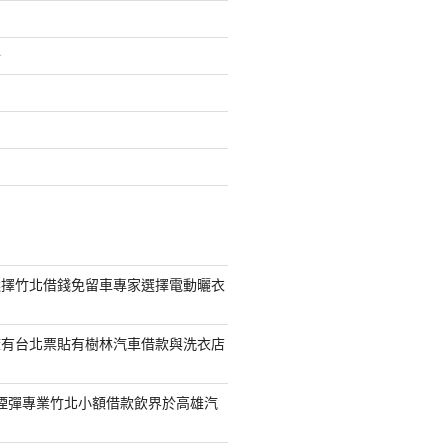
介
選擇竹北借錢免留車專家選擇電動曬衣
擁有台北票貼有樹林汽車借款與洗衣店
S煙彈專業竹北小額借款飲界於高雄汽