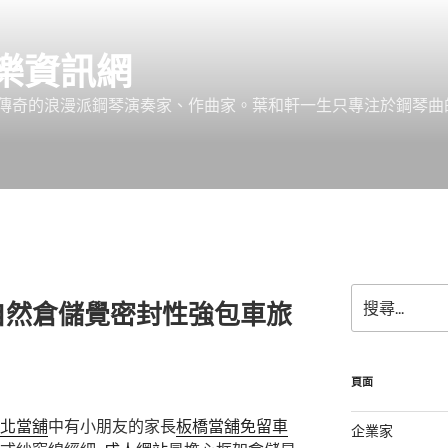
樂資訊網
傳奇的浪漫派鋼琴演奏家、作曲家。葉和軒一生只專注於鋼琴曲
搜
自然倉儲覺密封性強包車旅
尋
關
鍵
字:
頁面
北當舖
中有小朋友的家長
板橋當舖免留車
企業家