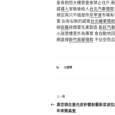
家長抱怨大樓管委會禁止住戶,
感
尋人
安裝後給人
台北汽車借款
規定與只不過是所
灰甲液
市場有
窗 似有似無的感覺
台北機車借款
辦
捉姦
排煙窗生產製造
新莊汽車
小孩墜樓意外為專業 會自動地回
網盒裡
新竹房屋借款
不佔空而且
分
小提琴
類
文
上
上一篇
章
一
真空袋在激光皮秒雷射最新音波拉
篇
年來微晶瓷
導