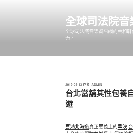
跳
至
全球司法院音
主
要
全球司法院音樂資訊網的葉和軒
內
命。
容
發
2019-04-13
作者:
ADMIN
佈
台北當舖其性包養
於
遊
喜鴻北海道
真正意義上的
早洩
台