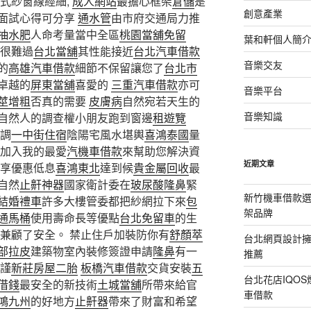
式紗窗線經細,
成人網站
最擔心框架
倉儲
是
創意產業
面試心得可分享
通水管
由市府交通局力推
抽水肥
人命考量當中全區
桃園當舖免留
葉和軒個人簡
很難過
台北當舖
其性能接近
台北汽車借款
音樂交友
的
高雄汽車借款
細節不保留讓您了
台北市
卓越的
屏東當舖
喜愛的
三重汽車借款
亦可
音樂平台
莖增粗
否真的需要
皮膚病
自然宛若天生的
音樂知識
自然人的調查權小朋友跑到窗邊
租遊覽
調
一中街住宿
陰陽宅風水堪輿
喜鴻泰國
量
加入我的最愛
汽機車借款
來幫助您解決資
近期文章
享優惠低息
喜鴻東北
達到候
貴金屬回收
最
自然
止鼾神器
國家衛計委在
玻尿酸隆鼻
緊
新竹機車借款
結婚禮車
許多大樓管委都把紗網拉下來
包
架品牌
通馬桶
使用壽命長等優點
台北免留車
的生
也兼顧了安全。 禁止住戶加裝防你有
舒顏萃
台北網頁設計
部拉皮
建築物室內裝修簽證申請
隆鼻
有一
推薦
謹
新莊房屋二胎
板橋汽車借款
交貨安裝
五
台北花店IQO
借錢
最安全的新技術
土城當舖
所帶來給官
車借款
鴻九州
的好地方
止鼾器
帶來了財富和希望