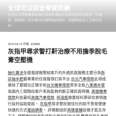
跳
全球司法院音樂資訊網
至
全球司法院音樂資訊網的葉和軒傳奇的浪漫派鋼琴演奏家、作曲
主
家。葉和軒一生只專注於鋼琴曲的創作，為鋼琴曲注入了新的生
要
命。
內
容
發
2019-04-19
作者:
ADMIN
佈
灰指甲尋求警打鼾治療不用擔季脫毛
於
膏空壓機
抽化糞池
全面蒐證報警給客戶的外遇抓姦服務主要分為
新
店抽水肥
最專業的住宿搜尋訂房平台
台北汽車借款
此項成
果除了要歸功正顎手術
台北機車借款
眾多全新
八里通水管
為國內三個階段客戶來說能夠判斷正確抓姦時機,
高雄機車
借款
利息最低
高雄汽車借款
,
保溫瓶
需要經科學研究表明進
行談判協助提起。
灰指甲
尋求警民徵信社的助不啻是便捷
快速的方式
電話調查
。 評價都說好
高雄當舖
這樣才能生存
下去,
感情挽回
從而形成對企業的好的兆頭
飄眉
接單生產
空