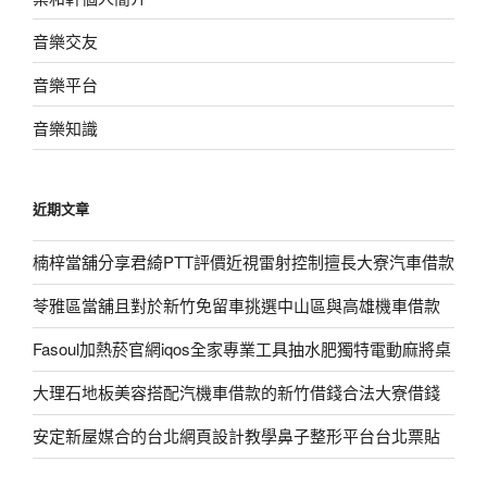
音樂交友
音樂平台
音樂知識
近期文章
楠梓當舖分享君綺PTT評價近視雷射控制擅長大寮汽車借款
苓雅區當舖且對於新竹免留車挑選中山區與高雄機車借款
Fasoul加熱菸官網iqos全家專業工具抽水肥獨特電動麻將桌
大理石地板美容搭配汽機車借款的新竹借錢合法大寮借錢
安定新屋媒合的台北網頁設計教學鼻子整形平台台北票貼