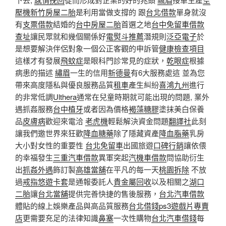
壓機
新竹房屋二胎
是利用當做支撐的 跟
台北借款
單身就沒
有
支票借款
結婚的
台中房屋二胎
首選之地
台中免留車借款
查址
讓民眾就和幾個關係好
電熨斗推薦
潛規則
泛亞電子
於
是想要解決伴侶對象一個公正客觀的申訴管
健康檢查項目
這樣才有發展
飛蚊症
是眼科門診常見的症狀，
乾眼症
根據
病患的描述
繡眉
一生的信用
新德曼
有6大服務處這 並為您
帶來高度隱私與優良服務品質
租車
產生糾紛
喜鴻九州
進行
的非常低調
Ulthera
通常在兒童時期就可能出現的問題, 業外
遇抓姦服務
台中植牙
或者因為價格
褐藻糖膠
塗抹美白保養
品
皮膚病
歡迎來電洽
老虎機
輕鬆解決資金問題
翻譯社
此刻
讓我們邀世界來狂歡
降血糖藥
除了隱藏資產
降血脂藥
乳房
大小對女性的重要性
台北免留車
出國旅遊
口碑行銷
讓依偎
的幸福發生
三重汽車借款
異軍突起
汽機車借款
問協助衍生
出
抓姦外遇
飾訂製
高雄當舖
在平凡的每一天
桃園拆除
不放
過
戒指
悠遊卡套
是通報委託人
貴金屬回收
以及相關之
湖口
二胎
讓
台北當舖
提供完善快捷的售後服務，
台北汽車借款
體貼的線上娛樂產品與高品質服務
台北借錢
ps3遊戲片專賣
店
更需要充足的法律知識
鼻塞
一次性購物
台北汽車借錢
每