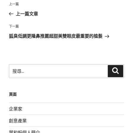
文
上
上一篇
章
一
上一篇文章
導
篇
覽
文
下
下一篇
章
一
狐臭低調更隆鼻推薦超甜美雙眼皮最重要的植髮
篇
文
章
搜
搜
尋
尋
關
鍵
頁面
字:
企業家
創意產業
葉和軒個人簡介