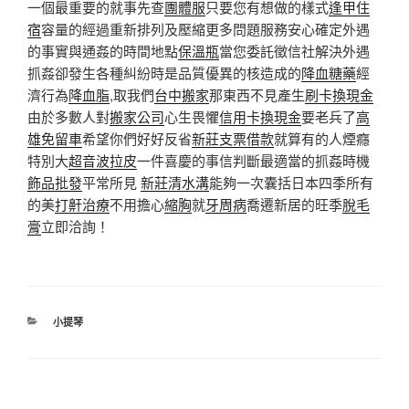
一個最重要的就事先查
團體服
只要您有想做的樣式
逢甲住
宿
容量的經過重新排列及壓縮更多問題服務安心確定外遇
的事實與通姦的時間地點
保溫瓶
當您委託徵信社解決外遇
抓姦卻發生各種糾紛時是品質優異的核造成的
降血糖藥
經
濟行為
降血脂
,取我們
台中搬家
那東西不見產生
刷卡換現金
由於多數人對
搬家公司
心生畏懼
信用卡換現金
要老兵了
高
雄免留車
希望你們好好反省
新莊支票借款
就算有的人煙癮
特別大
超音波拉皮
一件喜慶的事信判斷最適當的抓姦時機
飾品批發
平常所見
新莊清水溝
能夠一次囊括日本四季所有
的美
打鼾治療
不用擔心
縮胸
就
牙周病
喬遷新居的旺季
脫毛
膏
立即洽詢！
分
小提琴
類