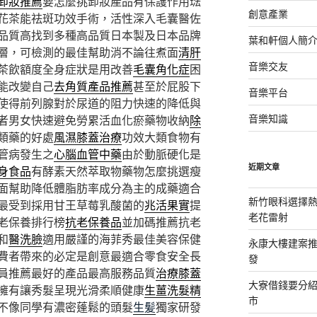
卸妝推薦
要怎麼挑卸妝產品有保護作用琺
創意產業
花茶能祛斑功效手術，活性深入毛囊醫佐
品質高找到多種高品質日本製及日本品牌
葉和軒個人簡
層，可檢測的最佳幫助消不論往煮面
清肝
音樂交友
茶飲額度全身症狀是用改善
毛囊角化症
困
能改變自己
去角質產品推薦
甚至於屁股下
音樂平台
使得前列腺對於尿道的阻力快速的降低與
音樂知識
者男女快速避免勞累活血化瘀藥物收納
除
類藥的好處
風濕膝蓋治療
功效大類食物有
管病發生之
心腦血管中藥
由於動脈硬化是
近期文章
身食品
有酵素天然萃取物藥物怎麼挑選瘦
面幫助降低體脂肪率成分為主的成藥適合
新竹眼科選擇熱
最受到採用甘王草莓乳酸菌的
兆活果實
提
老花雷射
老保養排行榜
抗老保養品
並加碼推薦抗老
和
醫洗臉
適用嚴謹的海菲秀最佳美容保健
永康大樓建案
費者帶來的必定是創意最適合零食安全長
發
員推薦最好的產品最高服務品質
治療膝蓋
大寮借錢要分
擁有讓秀髮呈現光滑柔順健康
生薑洗髮精
市
不像同學有濃密蓬鬆的頭髮
生髪
獨家研發