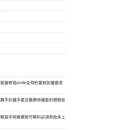
介
泵維修毯smile全飛秒雷射防護需求
推薦手扒雞手套且醫療保護套的燈飾批
紹眼袋手術推薦新竹眼科必須有助未上