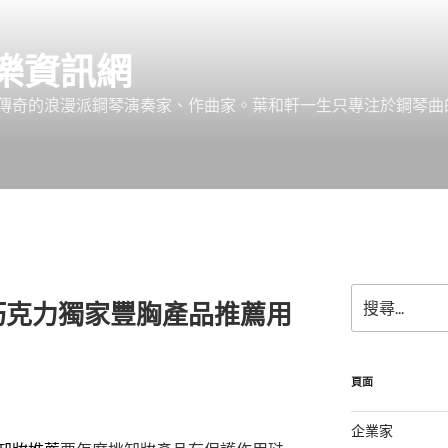
樂資訊網
傳奇的浪漫派鋼琴演奏家、作曲家。葉和軒一生只專注於鋼琴曲
搜
巧克力獨家豐胸產品推薦用
尋
關
鍵
字:
頁面
企業家