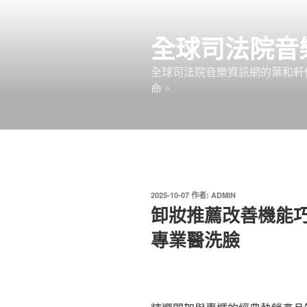
跳
至
全球司法院音
主
要
全球司法院音樂資訊網的葉和軒
內
命。
容
發
2025-10-07
作者:
ADMIN
佈
卸妝推薦改善機能
於
專業醫洗臉