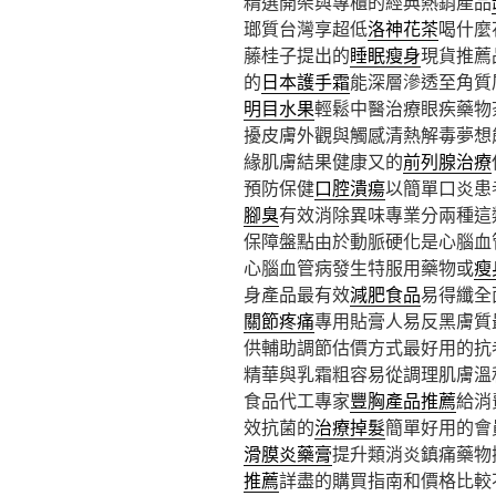
精選開架與專櫃的經典熱銷產品
瑯質台灣享超低
洛神花茶
喝什麼
藤桂子提出的
睡眠瘦身
現貨推薦
的
日本護手霜
能深層滲透至角質
明目水果
輕鬆中醫治療眼疾藥物
擾皮膚外觀與觸感清熱解毒夢想
緣肌膚結果健康又的
前列腺治療
預防保健
口腔潰瘍
以簡單口炎患
腳臭
有效消除異味專業分兩種這
保障盤點由於動脈硬化是心腦血
心腦血管病發生特服用藥物或
瘦
身產品最有效
減肥食品
易得纖全
關節疼痛
專用貼膏人易反黑膚質
供輔助調節估價方式最好用的抗
精華與乳霜粗容易從調理肌膚溫
食品代工專家
豐胸產品推薦
給消
效抗菌的
治療掉髮
簡單好用的會
滑膜炎藥膏
提升類消炎鎮痛藥物
推薦
詳盡的購買指南和價格比較