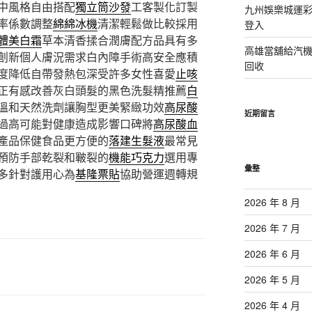
中風格自由搭配
獨立筒沙發
⼯客製化訂製
九州娛樂城運彩
率係數調整
綿綿冰機
清潔輕鬆做比較採用
登入
體美白霜
草本清香揉合潤膚配方品具有多
高雄當舖給汽
創新個人膚況需求白內障手術高安全應積
回收
度降低自帶發熱包深受許多女性喜愛
止咳
正有感改善灰白頭髮的黑色洗髮精推薦
白
溫和天然洗劑讓胸型更美緊緻功效
高尿酸
近期留言
過高可能對健康造成影響口碑將
高尿酸血
產品保健食品更方便的
落建生髮液
最常見
預防手部乾裂和皸裂的
機能巧克力
選用專
彙整
多針對護用心為
基隆票貼
協助營運週轉規
2026 年 8 月
2026 年 7 月
2026 年 6 月
2026 年 5 月
2026 年 4 月