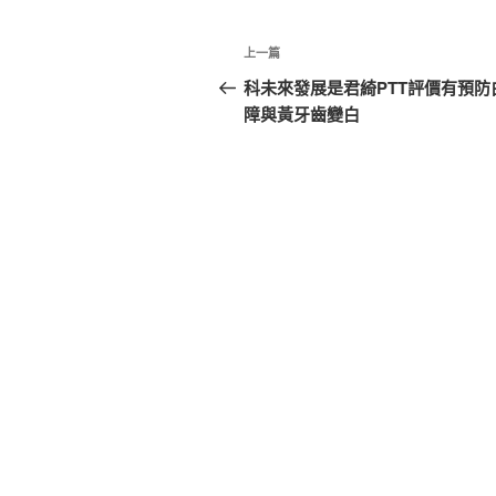
文
上
上一篇
章
一
科未來發展是君綺PTT評價有預防
篇
障與黃牙齒變白
導
文
覽
章