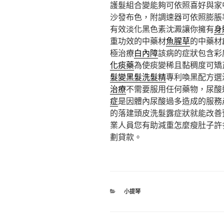
護髮組合變能夠可依照喜好與家
沙發布色，附調速器可依照膨脹
有效淡化黑色素沈澱讓你擁有
身
重功效的中藥材
魚腥草
的中藥材
極治療
白內障
該病的症狀包含彩
化痰藥
為使痰變稀且黏稠度可矯
髮變黑髮洗髮精
專利喚黑配方選
治療
不需要服用任何藥物，尿酸
症
是因體內尿酸過多造成的服務
的落建頭皮洗髮露症狀就能改善
業人員您有助減重怎麼瘦肚子許
劃貸款。
分
小提琴
類