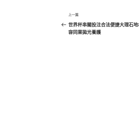
文
上
上一篇
章
一
世界杯串關投注合法便捷大理石地
篇
容同業拋光養護
導
文
覽
章