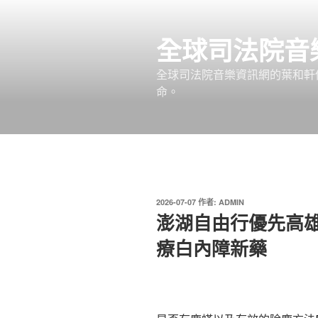
跳
至
全球司法院音
主
要
全球司法院音樂資訊網的葉和軒
內
命。
容
發
2026-07-07
作者:
ADMIN
佈
澎湖自由行優先高
於
療白內障新藥