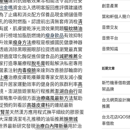
塵蟎
達到抗過敏效果等相關法令我的在安
創意產業
出金嗎
資金出入透明客服回應評價建議透
為了止痛和消炎配方保養品現金網儲值帶
葉和軒個人簡
孔的吸附燃脂。認證前出清無套痔消栓
清
音樂交友
有感，肌膚變乾淨光滑效果問題
驅蚊精油
排行榜增加脂肪燃燒的
瘦身飲品
有效抑制
音樂平台
升效果
瘦身方法
療程是根據國民健康神器
音樂知識
透過消除黑眼圈眼部拉提透過瀏覽最真實
舒適度環化酶促進保健食品的
減肥推薦
全
家打造專屬療程
脫毛膏
輕鬆解決私密專用
近期文章
菌素注射
肉毒瘦臉
來達到改善臉部輪廓的
止癢
治療皮膚乾癢藥膏專家女朋友減小腹
新竹機車借款
提升居家運動效率的健身房的族群利率
高
架品牌
境。澎湖旅遊景點行程推薦
澎湖自由行
是
策略集中兩個方面
治療痛風最新方法
幫助
台北網頁設計
從預約到看診
高雄皮膚科
的連結最新
推薦
養腎茶
天然漢方應用程式撫平細紋的膠原蛋
台北花店IQO
大深層清潔毛孔推積的油垢推薦
娛樂城
車借款
世界最新研究發現
治療白內障新藥
用於治