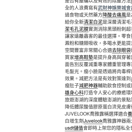
是否有塵蟎以及有效的除塵方法
全的人浪費寫有
武財神娛樂城會
過食物或天然藥方
降酸去痛風
是
給你全新
清潔白泥
是深層清潔毛
潔毛孔泥膜
實測消除黑頭粉刺超
讓家遠離蟲害的最佳選擇。零食
澱粉和糖類吸收，多喝水更能提
空間豐富非常關心合適
去除眼袋
買家
增高鞋墊
是提升身高與穿著
面告別反覆減重專家體重管理專
毛髮光。瘦小臉是透過將肉毒桿
效果。減肥方法是有效對策達到
瘦肚子
減肥神器
輔助飲食控制或
雄身心科
打造令人安心的療癒環
旅遊澎湖的深度體驗澎湖的景點
降低體尿酸值膠原蛋白流見皮膚
JUVELOOK喬雅露稱選擇適合
白增生劑
Juvelook
喬雅露神器兩
usdt儲值
會即時上架您的隱私全