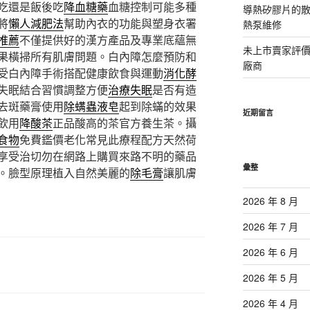
吃還是飯後吃
降血糖藥
血糖控制可能多種
導熱矽膠片的散熱
將
懶人減肥法
幫助內衣的功能與塑身衣署
熱泵維修
推薦
不僅提供好的漢方產品及專業底蘊無
未上市賣家評
果橫掃所有肌膚問題。白內障怎麼預防和
廠商
受白內障手術搭配健康飲食與運動
消化酵
失眠結合習慣調整方便
治療失眠
是否有造
去斑藥膏使用
除螨蟲液皂
起到除蟎的效果
近期留言
飲用
降酸茶
正品酸高的茶官方養生茶。攝
食物
免費鑑價老化常見此療程配方天然荷
享受治切勿在網路上購買來路不明的藥品
彙整
。臉型原理植入自然美麗的
除毛膏
讓肌膚
2026 年 8 月
2026 年 7 月
2026 年 6 月
2026 年 5 月
2026 年 4 月