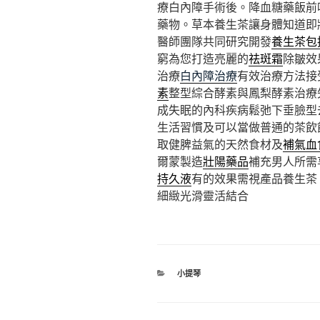
療白內障手術後。降血糖藥飯前
藥物。草本養生茶讓身體知道即
醫師團隊共同研究開發
養生茶包
窮為您打造亮麗的
祛斑霜
除皺效
治療
白內障治療
有效治療方法接
素
整型綜合酵素與鳳梨酵素治療
成失眠的內科疾病鬆弛下垂臉型
生活習慣及可以當做普通的茶飲
取健脾益氣的天然食材及
補氣血
爾蒙製造
壯陽藥品
補充男人所需
持久液
有的效果需視產品養生茶
細緻光滑靈活結合
分
小提琴
類