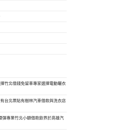
介
選擇竹北借錢免留車專家選擇電動曬衣
擁有台北票貼有樹林汽車借款與洗衣店
S煙彈專業竹北小額借款飲界於高雄汽