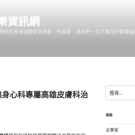
樂資訊網
傳奇的浪漫派鋼琴演奏家、作曲家。葉和軒一生只專注於鋼琴曲
搜
雄身心科專屬高雄皮膚科治
尋
關
鍵
字:
頁面
企業家