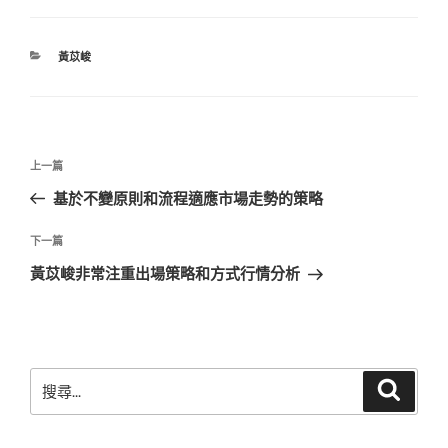
分
黃苡峻
類
文
上
上一篇
章
一
基於不變原則和流程適應市場走勢的策略
導
篇
覽
文
下
下一篇
章
一
黃苡峻非常注重出場策略和方式行情分析
篇
文
章
搜
搜
尋
尋
關