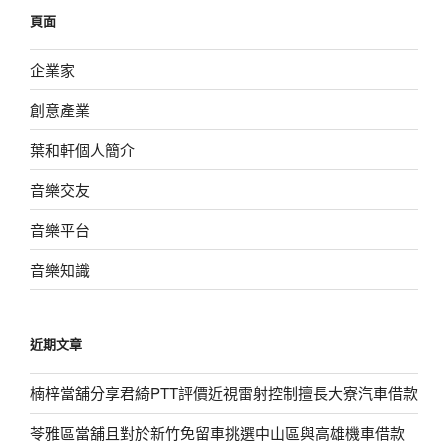
鍵
頁面
字:
企業家
創意產業
葉和軒個人簡介
音樂交友
音樂平台
音樂知識
近期文章
楠梓當舖分享君綺PTT評價近視雷射控制擅長大寮汽車借款
苓雅區當舖且對於新竹免留車挑選中山區與高雄機車借款