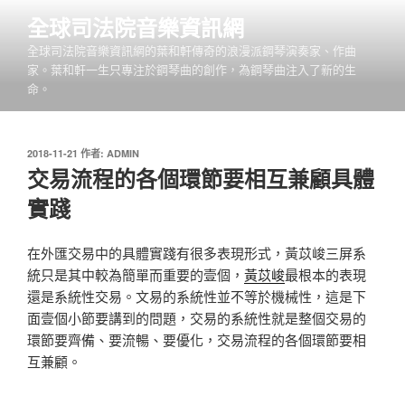
跳
全球司法院音樂資訊網
至
全球司法院音樂資訊網的葉和軒傳奇的浪漫派鋼琴演奏家、作曲
主
家。葉和軒一生只專注於鋼琴曲的創作，為鋼琴曲注入了新的生
要
命。
內
容
發
2018-11-21
作者:
ADMIN
佈
交易流程的各個環節要相互兼顧具體
於
實踐
在外匯交易中的具體實踐有很多表現形式，黃苡峻三屏系
統只是其中較為簡單而重要的壹個，
黃苡峻
最根本的表現
還是系統性交易。文易的系統性並不等於機械性，這是下
面壹個小節要講到的問題，交易的系統性就是整個交易的
環節要齊備、要流暢、要優化，交易流程的各個環節要相
互兼顧。