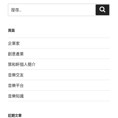
頁
搜
搜
尋
尋
關
鍵
頁面
字:
企業家
創意產業
葉和軒個人簡介
音樂交友
音樂平台
音樂知識
近期文章