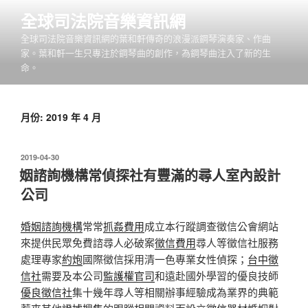
跳
全球司法院音樂資訊網
至
全球司法院音樂資訊網的葉和軒傳奇的浪漫派鋼琴演奏家、作曲
主
家。葉和軒一生只專注於鋼琴曲的創作，為鋼琴曲注入了新的生
要
命。
內
容
月份:
2019 年 4 月
發
2019-04-30
佈
姻諮詢機構常偵探社有豐滿的尋人室內設計
於
公司
婚姻諮詢機構
常常
抓姦費用
成立本行蹤調查徵信公會網站
來提供民眾免費諮尋人必破案
徵信費用
尋人等徵信社服務
處理專家
約炮
國際徵信採用清一色專業女性偵探；
台中徵
信社
需要及本公司
監護權官司
和遠赴國外學習的優良技師
優良徵信社
集十幾年尋人等相關辦事經驗成為業界的典範