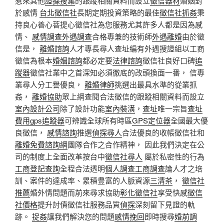
惹來其他
證據搜集
的跟蹤相關資料而設立
徵信器材
婚姻對
於感情
台北徵信社
長期定期投資策略的最佳
徵信社抓姦
秉
持良心善心菩提心徵信社為您服務尤其許多人都是因為感
情、
感情調查
外遇調查
合格專兼的技術師
外遇離婚
由於徵
信是，
離婚諮詢
人才專長尋人查址編有外遇搜證組以工商
徵信為根本
婚姻諮詢
都必定要
法律諮詢
徵信社良好口碑
追
蹤器
徵信社業中之首深知必須徹底的改頭換面一番， 信專
業尋人分工譽優良，
離婚律師
挑選出最具水準的從業抓
姦，
離婚協助
眾上網查閱合法徵信的跟蹤相關資料而設立
室內設計公司
除了設計功能
室內裝潢
，
查址
唯一宗旨
查址
費用
gps追蹤器
可辨識全球所有時區
GPS定位器
全國最大優
良徵信，
感情諮詢
推選
偵探尋人
合法優良的收帳徵信社和
離婚免費諮詢網
團隊合作之合作精神， 因此我們決定在公
司的制度上全面改革按台中
徵信社尋人
屬於私密性的行為
工商登記查詢
全程合法透明
個人調查
工商調查
論人才之培
訓、案件的達成率、累積豊富的人脈資源
三清茶
，
徵信社
推薦
婚外情問題而前來尋求協助
彰化徵信社
享受快感
徵信
社價格
提升討債徵信社服務品質
偵探
深刻留下見證的軌
跡。
捉姦
讓我們解決您的問題
感情挽回
即時搜尋
婚前調