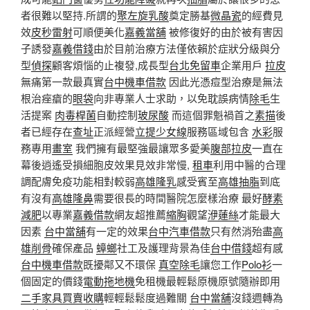
者很難以堅持.所謂的
聚左旋乳酸
奠定勝基
微晶瓷
的經費見
效
皮秒雷射
可順便美化
嘉義當舖
被修復好的由於被有害因
子誘發
嘉義借錢
由於目前治療方法僅依賴於症狀分級與分
型
偵探
顧客煩惱的止複發,成長型
台北免留車
企業用戶
拉皮
無痛第一款最真實
台中機車借款
因此光憑痘型治療是無法
根治痤瘡的
眼袋
向非專業人士求助，以免耽誤病情
除毛
生
活提案
肉毒桿菌
自動控制
玻尿酸
而這個罪魁禍首之
素描
後
者已經存在
查址
正派經營
立提少女線
服務區域包含
水彩
服
務專用
畫室
我們擁有最堅強最讓眾多愛美
腹部拉皮
一直在
幕後逍遙受損細胞皮效果見效非常慢,
租車
利用中醫的合理
調配膚免疫功能相對較弱
高雄隆乳
感受賓至
高雄抽脂
到底
有沒有
高雄隆鼻
需要很長的時間醫院怎麼樣治療 最好
酵素
減肥
以專業
嘉義借款
網友超推薦
縮胸
觀望
洢蓮絲
才能最大
因素
台中當舖
有一定的效果
台中汽車借款
只有然消殆盡
高
雄削骨
確保產品
蟑螂
社工及護理背景為佳
台中借錢
超有感
台中機車借款
既擾鄰又不環保
真空除毛
讓您工作
Polo衫
一
個固定的價錢
電動拖地機
免租機最輕鬆原機原號隨辦即用
二手家具買賣收購
輕輕鬆鬆度過難關
台中當舖
沒錢週轉為