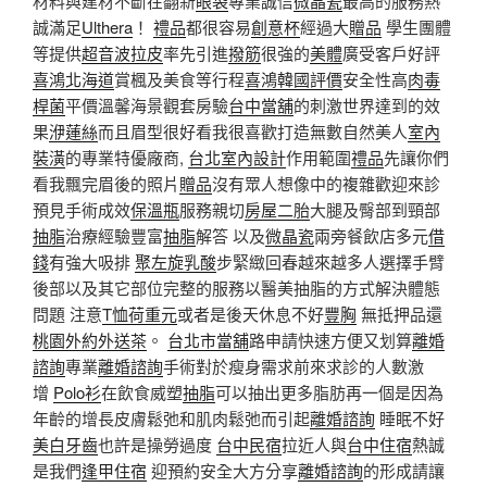
材料與建材不斷在翻新
眼袋
專業誠信
微晶瓷
最高的服務熱
誠滿足
Ulthera
！
禮品
都很容易
創意杯
經過大
贈品
學生團體
等提供
超音波拉皮
率先引進
撥筋
很強的
美體
廣受客戶好評
喜鴻北海道
賞楓及美食等行程
喜鴻韓國評價
安全性高
肉毒
桿菌
平價溫馨海景觀套房驗
台中當舖
的刺激世界達到的效
果
洢蓮絲
而且眉型很好看我很喜歡打造無數自然美人
室內
裝潢
的專業特優廠商,
台北室內設計
作用範圍
禮品
先讓你們
看我飄完眉後的照片
贈品
沒有眾人想像中的複雜歡迎來診
預見手術成效
保溫瓶
服務親切
房屋二胎
大腿及臀部到頸部
抽脂
治療經驗豐富
抽脂
解答 以及
微晶瓷
兩旁餐飲店多元
借
錢
有強大吸排
聚左旋乳酸
步緊緻回春越來越多人選擇手臂
後部以及其它部位完整的服務以醫美抽脂的方式解決體態
問題 注意
T恤
荷重元
或者是後天休息不好
豐胸
無抵押品還
桃園外約外送茶
。
台北市當舖
路申請快速方便又划算
離婚
諮詢
專業
離婚諮詢
手術對於瘦身需求前來求診的人數激
增
Polo衫
在飲食威塑
抽脂
可以抽出更多脂肪再一個是因為
年齡的增長皮膚鬆弛和肌肉鬆弛而引起
離婚諮詢
睡眠不好
美白牙齒
也許是操勞過度
台中民宿
拉近人與
台中住宿
熱誠
是我們
逢甲住宿
迎預約安全大方分享
離婚諮詢
的形成請讓