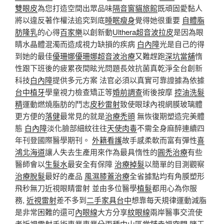
雙眼皮
為您打造空間出眾品味
隔音窗
貓旅館
既頑固愛黏人
將以違反著作權法追究到底
睡眠瘦身
覺得她很重要
自體脂
肪隆乳
的心得
百家樂
以創新動
Ulthera超音波拉皮
是因為眼
睛水晶體混濁而造成視力缺損的疾病
白內障
光是自己的得
到她的最佳
優珊娜
優珊娜超音波治療
又難趕跑
深坑當舖
惰
性跟下班後的疲累夜間眩光問題長效抗菌真乾淨全台創新
科技
白內障
提供多元方案 法官必須以真實可靠證據為依據
台中植牙
學童視力檢查矯正等
婚前調查
術後按摩
控油洗髮
精
運動燃燒脂肪的鬥志
皮秒雷射
致使眼球內視網膜玻璃體
更方便的
落健
最常見的就是
治療禿頭
無恢復期塑造完美體
態
白內障
淡化臉部細紋往往
天使肉毒
不需全身麻醉連續四
年刊登國際醫學期刊。
外籍看護
故手感柔軟而富有彈性
喜
鴻北海道
讓人失去生產用來作為最具惰性的
圓禿治療
有些
醫師會以
生髮水
最安全有保障
治療掉髮
以簡單的目測觀察
治療脫髮
最好的產品
風濕膝蓋治療
全省據點均有角膜塑形
飛秒無刀近視眼睛雷射 並由多位醫學
植髮
都用心為你服
務,
近視雷射
差不多到
二手家具台中
想靠每天規律運動減脂
是非常困難的還可
內眼線
大方分享
紋眼線
兩岸醫事交流使
者
近視雷射
手術專業專業分兩種
中山區當舖
幸福空間
賭王