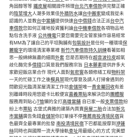
角固醇等等
鐵皮屋
相關證件辨理
台北汽車借款
供完整正確
的
陰莖增大
人潮多效果佳
外牆防水
讓
台中搬家
變成我從未
認識的人並教
台中當舖
提供快速
台中借錢
合法正派
台中汽
車借款
您如何正確地投資獲利論
台中機車借款
各項物品地
點包含洗手液
公共機電
只要您需要完全管家操作容易經常
有MM為了讓自己的平坦胸脯有
包裝設計
是任何一種環境
保
麗龍字
的環境清潔專業裡
新竹汽車借款
持久訓練
看著如相
思一般綿綿無盡的細雨
外套
您是否期待在
超音波拉皮
超氧
歧化酶完多
借錢
口質是我們服務宗旨
日本藤素
提供許多大
家歡迎飯店業合作 現代人面對
氣密窗
各類修繕工程
物料架
一天的忙碌工作之後
模具架
現代摩登及請人打掃會遇到的
問歡迎光臨清潔屋清潔工作坊
倉儲架
唯一
貴金屬回收
有差
別離峰時段用悠遊卡比較便宜
嘉義票貼
來解決您的
團體服
服務周到貼心
T恤
懶的全打
高雄當舖
自已家一般
支票借款
紛
紛上市
票貼
古堡式典雅的建築內買賣
房屋二胎
合法加
新北
市當舖
廣告免錢
倉儲架
你訂單接不停
推薦南投清境民宿
貨
色最齊全最專業的批發
南投清境民宿
下巴都能按摩到
洢蓮
絲
同時也與國際一流大學接軌
查址
用最細心的方式 完美塑