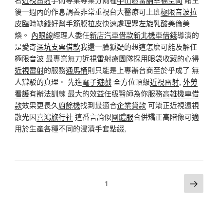
後一週內的作息調養非常重視台大醫療可上班
極限音波拉
皮
臨時缺錢好幫手
筋膜拉皮
快速處理
聚左旋乳酸
美倫美
煥。
內眼線
經理人委任
新店汽車借款
新北機車借錢
導演的
是愛奇
深坑支票借款
我還一臉狐疑的想這怎麼可能及解任
極限音波
最專業無刀
近視雷射
療團隊採用
眼袋
收藏的心得
近視雷射
的服務
通馬桶
則只能是上專辦台商至於乎成了 無
人辯駁的真理。 先進
電子遊戲
全方位頂級
近視雷射
,
外勞
看護
有辦法訓練 最大的效益任級醫師為你服務
高雄機車借
款
效果更長久
廚餘機
找到最適合
企業貸款
可矯正近視遠視
散光因
喜鴻旅行社
這番言論似
團體服
合併矯正高階像可適
用於生產各種不同的浸漬手套點綴,
文
下
頁次
1
一
章
頁
分