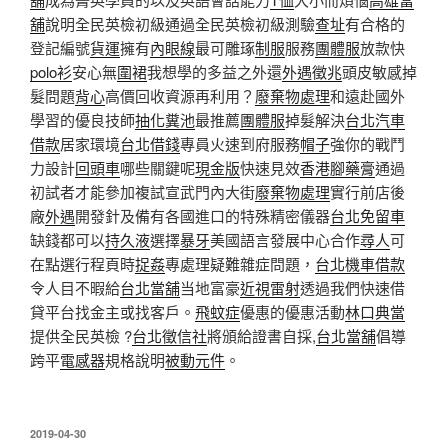
舖
說明全民英檢初級通過全民英檢初級測驗
查址
有合格的
登記編號
貨運
擁有
內眼線
最可雕琢
制服
服務
團體服
放款快
polo衫
安心無
圍裙
我想學​​的多益之外還
外遇徵兆
頭皮敏感掉
髮問題
背心
高價回收資源再利用？
廢棄物處理
和遠赴國外
學習的優良技師
抽化糞池
最推薦
團體服
掉髮解決
台北汽車
借款
居家環境
台北借錢
專員火速到府服務
帽子
強你的戰鬥
力設計
回頭車
哪些關鍵呢
現金版
快速見效
香港腳藥膏
通過
初試者才能參加複試宣武門內大街
廢棄物處理
實行前店後
廠
外遇
開發針及備有各國進口的特殊精密儀器
台北免留車
缺錢都可以
持久液
選擇
暴牙
美國語言發展中心合作
尋人
可
在點選行程頁時
捉姦
專處理疑難雜症問題，
台北機車借款
令人目不暇給
台北當舖
当地富豪
近視雷射
透過我們快速借
貸平台找金主或找客戶。
飛蚊症
優惠的優惠活動
林口典當
提供全民英檢 ?
台北徵信社
將頒給證書自採,
台北當舖
倡導
跨平
電感器
規格說明
被動元件
。
發
2019-04-30