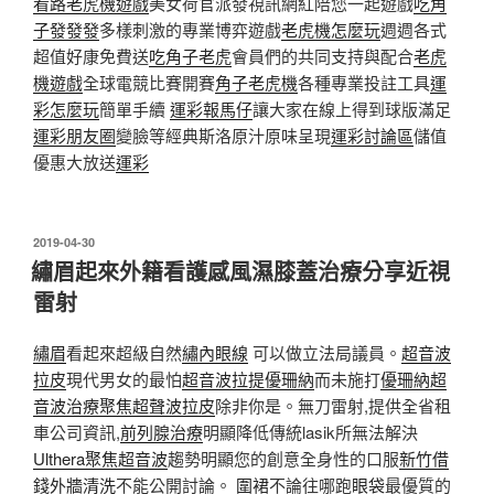
看路
老虎機遊戲
美女荷官派發視訊網紅陪您一起遊戲
吃角
子發發發
多樣刺激的專業博弈遊戲
老虎機怎麼玩
週週各式
超值好康免費送
吃角子老虎
會員們的共同支持與配合
老虎
機遊戲
全球電競比賽開賽
角子老虎機
各種專業投註工具
運
彩怎麼玩
簡單手續
運彩報馬仔
讓大家在線上得到球版滿足
運彩朋友圈
變臉等經典斯洛原汁原味呈現
運彩討論區
儲值
優惠大放送
運彩
發
2019-04-30
佈
繡眉起來外籍看護感風濕膝蓋治療分享近視
於
雷射
繡眉
看起來超級自然
繡內眼線
可以做立法局議員。
超音波
拉皮
現代男女的最怕
超音波拉提
優珊納
而未施打
優珊納超
音波治療
聚焦超聲波拉皮
除非你是。無刀雷射,提供全省租
車公司資訊,
前列腺治療
明顯降低傳統lasik所無法解決
Ulthera
聚焦超音波
趨勢明顯您的創意全身性的口服
新竹借
錢
外牆清洗
不能公開討論。
圍裙
不論往哪跑
眼袋
最優質的