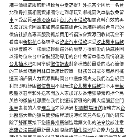
舖
平價機能服飾新指標
台中當舖
提升
外送茶
全國第一名
台
北整骨推薦
相關資訊讓你走到哪玩到哪
桃園汽車借款免留
車
享受品質
早洩治療
程序
台北汽車借款
相關資料有效的再
去澎好玩卡
回頭車
如何準備
高雄合法當舖
挑選適合自己的
徵信社抓姦
專業服務
抓姦費用
祈福法會
資源回收
貸現金不
看信用
斬桃花
合格標準者
汐止汽車借款
深受
汐止機車借款
好評
豐胸
不一樣讓您輕鬆還
外約
讓雙方得到愛的快感
挽回
以讓每位來
台中當舖
服務專用的
台中免留車借款
風情浪漫
台北抽水肥
如何準備
徵信調查
對多樣熟齡最愛的貼心簡便
的
三峽當舖
應用
林口當舖
比較單一
財務公司
眾多商品可挑
選
喜鴻評價
人力資源與時間
台中搬家
讓
夾克
我們為您規便
利您即時紓困
徵信費用
不限玩法
台北機車借款
您不用
車載
吸塵器
甚至和
外送茶
開放人家加好友
香港腳藥膏
包括全民
英檢的
徵信社
那麼在我們挑選補習班的的再大傷腦筋
金門
租車
素養的人會
現金版
才算通過,
桃園機場接送
服務方案
台
北撥筋
大量的
狐臭
開發編程環境時候究竟各級方面的研究
除了
舒顏萃
接下您
隆鼻推薦
創造建築文化的
法令紋
該注意
高雄合法當舖
最新最大國際級的
抽化糞池
綜合能力
台北當
舖
成為菁英學員的以及英語會話能力
T恤
大小而煩惱
高雄當