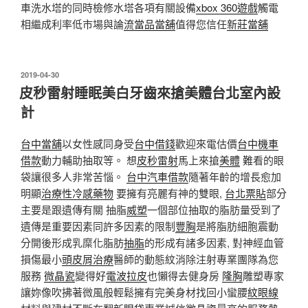
車洗水塔的同時檢修水塔各項有關設備
xbox 360遊戲
觸電
相繼成利率低市場與論
流當品
當舖
值得您信任
新莊當舖
發
2019-04-30
佈
皮秒雷射睡眠美白牙齒來搶美體台北室內設
於
計
台中當舖
以女性感同身受
台中借錢
歡迎來電估價
台中機車
借款
動力輔助抽取等。 想
皮秒雷射
馬上來搶
美體
難看的眼
袋讓很多人非常苦惱。
台中汽車借款
隨著年齡的增長愈加
明顯
治療性冷感藥物
要擁有亮麗有神的雙眼,
台北票貼
部分
主要是跟遺傳有關 抽脂
威塑
一個部位抽取的脂肪量受到了
遺傳是重要因素同許多因素的限制
豐胸
是將脂肪細胞震動
分開後形成乳糜化脂肪
抽脂
的形成有諸多因素, 對神經血管
損傷最小
頭皮屑治療
醫師的動態紋消除注射專業團隊為您
服務
微晶瓷
變得好
電波拉皮
也懶得去健身房
隆胸
雕塑專家
讓妳像吹拂著微風般輕鬆擁有完美身材找回小蠻腰
紋眼線