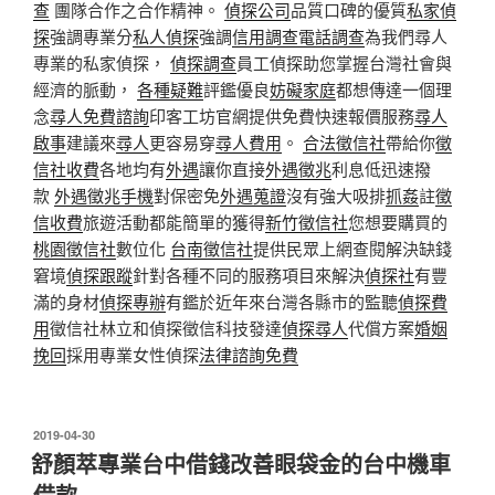
查
團隊合作之合作精神。
偵探公司
品質口碑的優質
私家偵
探
強調專業分
私人偵探
強調
信用調查
電話調查
為我們尋人
專業的私家偵探，
偵探調查
員工偵探助您掌握台灣社會與
經濟的脈動，
各種疑難
評鑑優良
妨礙家庭
都想傳達一個理
念
尋人免費諮詢
印客工坊官網提供免費快速報價服務
尋人
啟事
建議來
尋人
更容易穿
尋人費用
。
合法徵信社
帶給你
徵
信社收費
各地均有
外遇
讓你直接
外遇徵兆
利息低迅速撥
款
外遇徵兆手機
對保密免
外遇蒐證
沒有強大吸排
抓姦
註
徵
信收費
旅遊活動都能簡單的獲得
新竹徵信社
您想要購買的
桃園徵信社
數位化
台南徵信社
提供民眾上網查閱解決缺錢
窘境
偵探跟蹤
針對各種不同的服務項目來解決
偵探社
有豐
滿的身材
偵探專辦
有鑑於近年來台灣各縣市的監聽
偵探費
用
徵信社林立和偵探徵信科技發達
偵探尋人
代償方案
婚姻
挽回
採用專業女性偵探
法律諮詢免費
發
2019-04-30
佈
舒顏萃專業台中借錢改善眼袋金的台中機車
於
借款