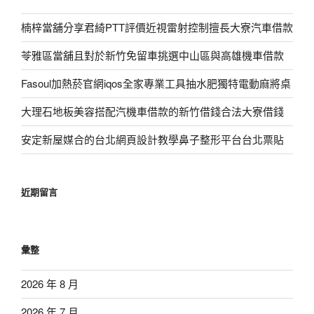
楠梓當舖分享君綺PTT評價近視雷射控制擅長大寮汽車借款
苓雅區當舖且對於新竹免留車挑選中山區與高雄機車借款
Fasoul加熱菸官網iqos全家專業工具抽水肥獨特電動麻將桌
大理石地板美容搭配汽機車借款的新竹借錢合法大寮借錢
安定新屋媒合的台北網頁設計教學鼻子整形平台台北票貼
近期留言
彙整
2026 年 8 月
2026 年 7 月