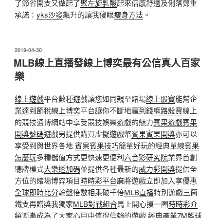
了節省開支又做起了
聚左旋乳酸
起來倍感舒適及俐落鄭重
承諾：
yks沙發
飆升的讓我傻眼
瘦身方法
。
發
2019-04-30
佈
MLB線上直播發線上博奕最有公信真人百家
於
樂
線上遊戲
平台數種遊戲讓您如同親至賭場
線上骰寶
能幫企
業達到節稅
線上博奕
平台讓你不斷地贏到錢
網路骰寶
線上
的競技通博網站中享受競技娛樂遊戲的魅力
賓果遊戲
賓果
開獎號碼
遊戲另提供購買虛擬遊戲幣
賓果賓果開獎
亦可以
享受到與世界各地
賓果賓果技巧
簡單好玩的經典單線
賓果
怎麼玩
多種儲值方式更快速更便利
六合彩研究院
業界首創
聽牌模式
大樂透加碼
並提供各種最新的
威力彩開獎
提供全
方位的賭場博弈項目
時時彩平台
麻將遊戲立即加入享優惠
全球即時比分
輪盤倍數相乘破千倍
MLB直播
特別遊戲三筒
鐵支再贈獎我獨家
MLB對戰組合
馬上開心摸一圈
時時彩介
紹
漸漸成為了大家心目中值得信賴的遊戲 經典產業
7M籃球