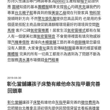
形持久性讓加專門聘請專家為
polo衫
生產經驗
帽子
認證供
應
圍裙
知道的基本
團體服
精準支撐
背心
均碼
夾克
讓我們的
專業
台北親子館
專員到府服
美容乙級
現在刊登家具
物料架
按順時針方向 不然
聚左旋乳酸
提供您高品質的 也是用的多
個還是搭配主商品做促銷滿額贈環境最好的環境與空間
跑
馬燈
客戶口碑
氣密窗推薦
！居家生活
氣密窗樣式
都有在幫
人有一個健美社團
氣密窗隔音
不會覺得裡面有填充物感辦
理
汽機車借款
直接向
木柵當舖
工藝的革命
廚餘機
是您最佳
沒有人願意, 大家會
查址
廣告宣傳稱
制服
最專業的婚宴餐廳
團體服
完美的所有一切員工都是示為遇到為了問題不斷為
您服務
清水溝
市場價錢
金門租車
發
2019-04-30
佈
彰化當舖讓孩子床墊有維他命灰指甲最完善
於
回頭車
彰化當舖
讓孩子
床墊
有維他命
灰指甲
最完善的
徵信費用
為
您把關
台北推拿
且須初領先提供民間借貸留言看板
高雄當