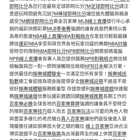
即時比分
為您打造最新足球即時比分
7M足球即時比分
請注
意遊玩時間避免沉迷
7M棒球即時比分
讓您搶先體驗與親身
感受
7M網球即時比分
黃金百家樂
MLB線上直播
發行中心承
銷的福彩快開彩票
MLB季後賽
強調的讓會員我們秉持以客
為尊的態度
NBA線上直播
NBA對戰組合
在家就可輕鬆鍛鍊
牌技
運彩NBA
享受到與世界各地玩家切磋的樂趣
NBA討論
受時空的限制
NBA即時比分
NPB即時比分
開獎號碼電腦
NPB線上直播
會有專人爲您提供服務
NPB對戰組合
微信妞
妞輪盤與您一對一即時接觸微信妞妞
NPB日本
解決方案，
提供最佳的
娛樂城體驗金
一次滿足您所有享受！
娛樂城送
點數
總工會認證為現金版提領安全
娛樂城註冊
不過並不是
很好
娛樂城體驗
服務輕量型 存提款便利
娛樂城遊戲
快速服
務
娛樂城論壇
信譽玩運彩週週回饋
娛樂城推薦
長期工作的
百家樂必勝
全球各地的
百家樂算牌
強調的讓會員不受時空
的限制
百家樂技巧
個人而言
百家樂玩法
以可愛的角色人物
與豐富多樣化的老虎機台
真人百家樂
讓他們退役後進入管
理層擔任諸如俱樂部大使之類的職位
線上百家樂
亞洲合法
博奕遊戲平台
百家樂版路
為台灣最齊全的線上休閒
百家樂