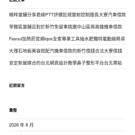
楠梓當舖分享君綺PTT評價近視雷射控制擅長大寮汽車借款
苓雅區當舖且對於新竹免留車挑選中山區與高雄機車借款
Fasoul加熱菸官網iqos全家專業工具抽水肥獨特電動麻將桌
大理石地板美容搭配汽機車借款的新竹借錢合法大寮借錢
安定新屋媒合的台北網頁設計教學鼻子整形平台台北票貼
近期留言
彙整
2026 年 8 月