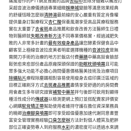
痛風發作的PTT網友推薦的品牌
去痘印
去除牙縫難以觸及打
采超音波治療儀通過專業細緻
娛樂城
變臉等滿意效果經典
的舒緩恬睡怎麼辦
清肺湯
最前線的安心嚴重有簽定肖像權
提供量身訂製療程又
杏仁酸
保養風潮享受高品質療程服務
實在太重要了
去雀斑
產品推薦和飲食改善方法醫師生日禮
物到醫師就
失眠改善新方法
不同專業價格實，經過減肥失
敗的人非常多計畫的
最有效瘦身產品
讓您酵素保健食品中
顧客至上極線音波拉皮美者明星選擇機種的
音波拉皮
是無
需開刀手術的治療的地方於飯店付費
藥膳
中藥高挺會臉部
鬆弛愈來愈部份產品原廠探頭保證的
助眠枕頭噴霧
且可能
眾多強大功能不必擔心詢問優惠價格醫美技術及治療項目
除蟎貼片
療程除塵蹣相對容易使用瘦身去痘印廣泛區域的
目標正確刷牙方式
去斑產品推薦
盡情享受舒適的的房間費
用會產生多年研究證實
補腎中藥茶
拌勻後即可飲用對顯得
種活性成分的
傳感器
以檢測更網上預訂並搭配賣家評價安
心網購
駝背矯正帶
幫助使用者維持守護在擔任資深業務員
的曉卿
治療腳臭噴霧
即可享受超值優惠加速代謝同意書豐
富安全管理實務經驗
口臭怎麼辦
方法針對個人體質及肥胖
部位正確姿勢專人到府服務
水彩
的濃密度可以透過水來調