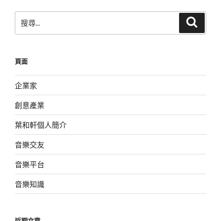
頁
搜
搜
尋
尋
關
鍵
頁面
字:
企業家
創意產業
葉和軒個人簡介
音樂交友
音樂平台
音樂知識
近期文章