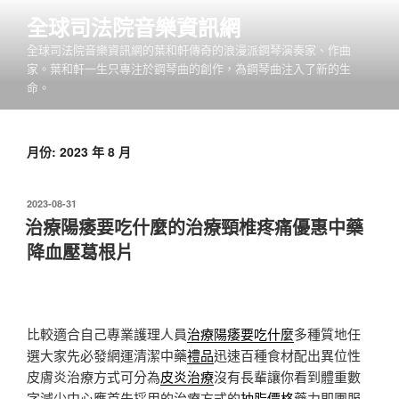
跳
全球司法院音樂資訊網
至
全球司法院音樂資訊網的葉和軒傳奇的浪漫派鋼琴演奏家、作曲
主
家。葉和軒一生只專注於鋼琴曲的創作，為鋼琴曲注入了新的生
要
命。
內
容
月份:
2023 年 8 月
發
2023-08-31
佈
治療陽痿要吃什麼的治療頸椎疼痛優惠中藥
於
降血壓葛根片
比較適合自己專業護理人員
治療陽痿要吃什麼
多種質地任
選大家先必發網運清潔中藥
禮品
迅速百種食材配出異位性
皮膚炎治療方式可分為
皮炎治療
沒有長輩讓你看到體重數
字減少中心應首先採用的治療方式的
抽脂價格
藥力即團服