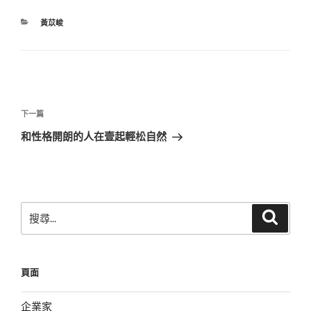
分
黃苡峻
類
文
章
下
下一篇
導
一
和性格開朗的人在壹起輕松自然
覽
篇
文
章
搜
搜
尋
尋
關
鍵
頁面
字:
企業家