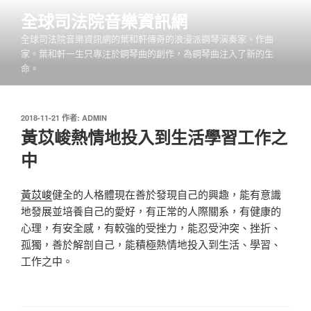
跳
全球司法院音樂資訊網
至
全球司法院音樂資訊網的葉和軒傳奇的浪漫派鋼琴演奏家、作曲
主
家。葉和軒一生只專注於鋼琴曲的創作，為鋼琴曲注入了新的生
要
命。
內
容
發
2018-11-21
作者:
ADMIN
佈
黃苡峻熱情地投入到生活學習工作之
於
中
黃苡峻
健全的人格體現在善於發現自己的興趣，能有意識
地發展並培養自己的愛好，有正常的人際關系，有健康的
心理，有安全感，有較強的受挫力，能忍受沖突、挫折、
孤獨，善於解剖自己，能積極熱情地投入到生活、學習、
工作之中。