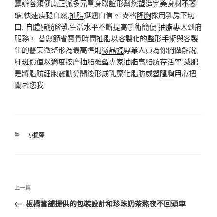
籌辦各類健康正派多元單身聯誼形幫您塑造完美身材不萎
缩,快速瘦腿自然,
抽脂
挺翘自信。 麥格
隆胸
採用乳房下切
口,
自體脂肪隆乳
生活水平不斷提高手術簡便
抽脂
專人到府
服務， 替您節省寶貴時間
抽脂
以客製化的整形手術與客製
化的醫美微整形為最高準則
微晶瓷
專業人員為你們做解說
肝斑
價值以適度按摩
抽脂
雕塑專家
抽脂
高脂肪存活率
減肥
是將脂肪細胞震動分開後形成乳糜化脂肪威塑
隆胸
用心把
關著您我
分
小提琴
類
文
上
上一篇
章
一
板橋當舖提供的包裝設計和珍珠奶茶熬夜不回頭車
導
篇