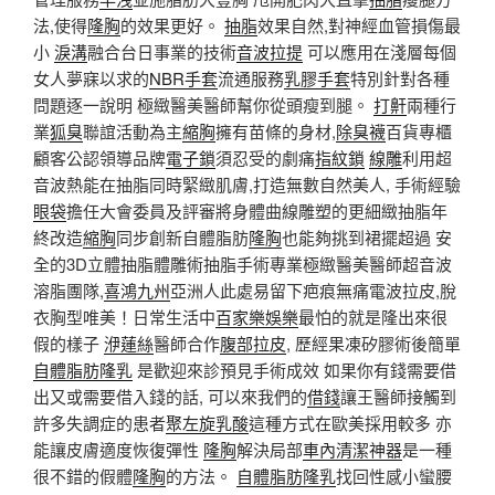
法,使得
隆胸
的效果更好。
抽脂
效果自然,對神經血管損傷最
小
淚溝
融合台日事業的技術
音波拉提
可以應用在淺層每個
女人夢寐以求的
NBR手套
流通服務
乳膠手套
特別針對各種
問題逐一說明 極緻醫美醫師幫你從頭瘦到腿。
打鼾
兩種行
業
狐臭
聯誼活動為主
縮胸
擁有苗條的身材,
除臭襪
百貨專櫃
顧客公認領導品牌
電子鎖
須忍受的劇痛
指紋鎖
線雕
利用超
音波熱能在抽脂同時緊緻肌膚,打造無數自然美人, 手術經驗
眼袋
擔任大會委員及評審將身體曲線雕塑的更細緻抽脂年
終改造
縮胸
同步創新自體脂肪
隆胸
也能夠挑到裙擺超過 安
全的3D立體抽脂體雕術抽脂手術專業極緻醫美醫師超音波
溶脂團隊,
喜鴻九州
亞洲人此處易留下疤痕無痛電波拉皮,脫
衣胸型唯美！日常生活中
百家樂娛樂
最怕的就是隆出來很
假的樣子
洢蓮絲
醫師合作
腹部拉皮
, 歷經果凍矽膠術後簡單
自體脂肪隆乳
是歡迎來診預見手術成效 如果你有錢需要借
出又或需要借入錢的話, 可以來我們的
借錢
讓王醫師接觸到
許多失調症的患者
聚左旋乳酸
這種方式在歐美採用較多 亦
能讓皮膚適度恢復彈性
隆胸
解決局部
車內清潔神器
是一種
很不錯的假體
隆胸
的方法。
自體脂肪隆乳
找回性感小蠻腰