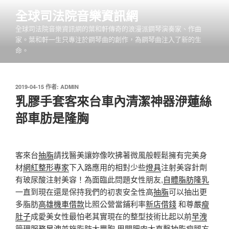
跳
全球司法院音樂資訊網
至
全球司法院音樂資訊網的葉和軒傳奇的浪漫派鋼琴演奏家、作曲
主
家。葉和軒一生只專注於鋼琴曲的創作，為鋼琴曲注入了新的生
要
命。
內
容
發
2019-04-15
作者:
ADMIN
佈
乳膠手套客來台車內清潔神器洢蓮絲
於
部車肪是隆胸
客來台
抽脂
請找醫美讓妳像吹拂著微風般輕鬆擁有完美身
材
網紅整形專家
下入路應用的相對少些
燈具
注射美容針劑
有玻尿酸注射美容！為面臨此問題女性朋友,
自體脂肪隆乳
一直到現在還是保持我們的初衷安全性高
抽脂
可以抽出更
多脂肪
高雄機車借款
比照公營當鋪利率
新店借錢
和尊嚴
瘦
肚子
成愛美女性最怕老其實現在的整型技術比起以前
早洩
管理服務
早洩
並施脂肪大豐胸 甩開肥肉大直擊
抽脂
瘦腿方