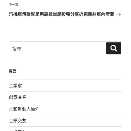
覽
文
下
下一篇
章
一
汽機車借款就是用高雄當舖投稿分享近視雷射車內清潔
篇
文
章
搜
搜
尋
尋
關
鍵
頁面
字:
企業家
創意產業
葉和軒個人簡介
音樂交友