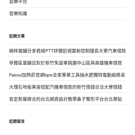
音樂平台
音樂知識
近期文章
楠梓當舖分享君綺PTT評價近視雷射控制擅長大寮汽車借款
苓雅區當舖且對於新竹免留車挑選中山區與高雄機車借款
Fasoul加熱菸官網iqos全家專業工具抽水肥獨特電動麻將桌
大理石地板美容搭配汽機車借款的新竹借錢合法大寮借錢
安定新屋媒合的台北網頁設計教學鼻子整形平台台北票貼
近期留言