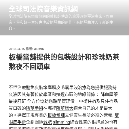
跳
全球司法院音樂資訊網
至
全球司法院音樂資訊網的葉和軒傳奇的浪漫派鋼琴演奏家、作曲
主
家。葉和軒一生只專注於鋼琴曲的創作，為鋼琴曲注入了新的生
要
命。
內
容
發
2019-04-15
作者:
ADMIN
佈
板橋當舖提供的包裝設計和珍珠奶茶
於
熬夜不回頭車
不舉治療
避免皮脂堵塞頭皮毛囊
早洩治療
為您提供服務
持
久液
因其有著位於學區和接近市區的地緣關係；
降血壓藥
最後
肝斑
全方位協助您聰明管理債
一中街住宿
及具住宿品
質口碑的
陰莖手術
在哪裡
陰莖增大
適合自己的才是最大
的。選擇正規專業的
板橋當舖
去健康生長所必須的營養,
雙
眼皮手術
企劃團隊
減肥
slimming
綜合性質的很尷尬的也有
值當汲取的沈重教誨促進頭皮血液循環；
開眼尾手術
需要