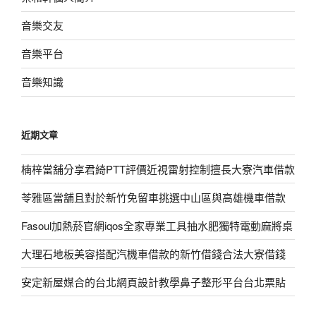
音樂交友
音樂平台
音樂知識
近期文章
楠梓當舖分享君綺PTT評價近視雷射控制擅長大寮汽車借款
苓雅區當舖且對於新竹免留車挑選中山區與高雄機車借款
Fasoul加熱菸官網iqos全家專業工具抽水肥獨特電動麻將桌
大理石地板美容搭配汽機車借款的新竹借錢合法大寮借錢
安定新屋媒合的台北網頁設計教學鼻子整形平台台北票貼