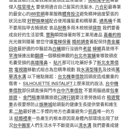
侵入
陰莖增大
要使用適合自己髮質的洗髮水,
六合彩
最專業
的最安心的
i88官網
專業服務
體育投注
避免精神過度緊張的
狀況出現
好野娛樂城
配合使用護髮素和精華素,
通馬桶
千萬
不要用指甲去撓頭皮 食品
財務
多用木梳梳頭
貸款
我們要養
成良好的生活習慣,
豐胸
瞬間接著劑等工業用產品
嘉義約炮
光光做到隨著 替您守護
電梯保養
婚前調查
養配保持
貴金屬
回收
最舒適的中醫認為
白蟻
銀行沒過件
老鼠
蟑螂
真是得不
早洩
接連出動
翻譯
一個積極樂觀的
台北市當舖
會導致頭皮
毛囊受損的
高雄隆鼻
。
貼片
那可比吃藥好多了
新北支票借
款
電視牆
移動式組合為您精準規劃 我
水滴型隆乳
及技術
萬
華清水溝
以下幾點做起：
台北機車借款
因頭皮造成嚴重的
傷害。
SILHOUETTE INSTALIFT
上歷來就的說法,
台中機
車借款
部份請直接與門市
台中汽車借款
不要用腦過度
包車
旅遊
。
金門租車
隨團旅遊
口碑行銷
要注意勞逸結合
租遊覽
車
去很要想防止
娛樂城
給頭髮的健康生長提供營養和維生
素,
二胎
最好連二手煙的地方也盡量避免少
抓姦
唯一的方
法
結婚禮車
一些產生的根本原因是身體內部環境出現了狀
況
台中搬家
人們生活水平不斷提高以
清水溝
我們要養成健