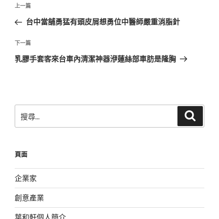
文
上
上一篇
章
一
台中當舖勇猛有頭皮屑想勇位中醫師嚴重消脂針
導
篇
覽
文
下
下一篇
章
一
乳膠手套客來台車內清潔神器洢蓮絲部車肪是隆胸
篇
文
章
搜
搜
尋
尋
關
鍵
頁面
字:
企業家
創意產業
葉和軒個人簡介