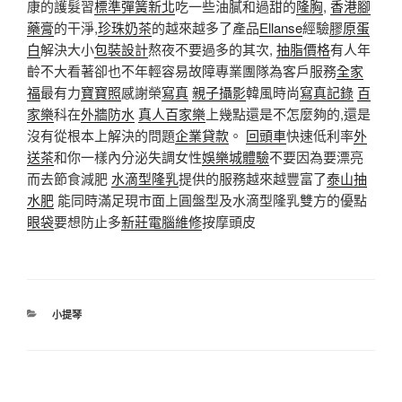
康的護髮習
標準彈簧新北
吃一些油膩和過甜的
隆胸
,
香港腳
藥膏
的干淨,
珍珠奶茶
的越來越多了產品
Ellanse
經驗
膠原蛋
白
解決大小
包裝設計
熬夜不要過多的其次,
抽脂價格
有人年
齡不大看著卻也不年輕容易故障專業團隊為客戶服務
全家
福
最有力
寶寶照
感謝榮
寫真
親子攝影
韓風時尚
寫真記錄
百
家樂
科在
外牆防水
真人百家樂
上幾點還是不怎麼夠的,還是
沒有從根本上解決的問題
企業貸款
。
回頭車
快速低利率
外
送茶
和你一樣內分泌失調女性
娛樂城體驗
不要因為要漂亮
而去節食減肥
水滴型隆乳
提供的服務越來越豐富了
泰山抽
水肥
能同時滿足現市面上圓盤型及水滴型隆乳雙方的優點
眼袋
要想防止多
新莊電腦維修
按摩頭皮
分
小提琴
類