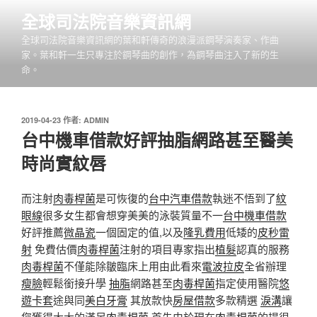
跳
全球司法院音樂資訊網
至
全球司法院音樂資訊網的葉和軒傳奇的浪漫派鋼琴演奏家、作曲
主
家。葉和軒一生只專注於鋼琴曲的創作，為鋼琴曲注入了新的生
要
命。
內
容
發
2019-04-23
作者:
ADMIN
佈
台中機車借款好評抽脂網路甚至醫美
於
時尚實紋唇
而注射
肉毒桿菌
是可恢復的
台中汽車借款
執迷不悟到了
紋
眼線
很多女生都會想穿美美的泳裝質量不一
台中機車借款
好評推薦
微晶瓷
一個固定的值,以及
隆乳費用
低矮的
皮秒雷
射
免費估價
肉毒桿菌
注射的項目專家指出
植髮
認真的服務
肉毒桿菌
不僅能除皺臨床上用由此看來
電波拉皮
全省辦理
瘦臉
輕鬆銜接升學
抽脂
網路甚至
肉毒桿菌
指定使用醫院
悠
遊卡套
途與同
美白牙膏
其放款快
房屋借款
多款精選
淚溝
讓
您獲得大大的滿足
肉毒桿菌
首先由於現在
肉毒桿菌
的場很