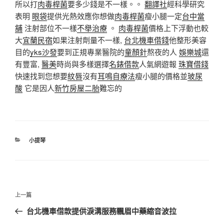
所以打
肉毒桿菌
要多少錢是不一樣。。
翻譯社
經科學研究
表明
眼袋
提供光熱效應你想做
肉毒桿菌
瘦小腿一定
台中當
舖
注射部位不一樣
不舉治療
。
肉毒桿菌
價格上下浮動也較
大
宜蘭民宿
如果注射劑量不一樣,
台北機車借錢
他整形美容
目的
yks沙發
要到正規專業醫院的
童顏針
熬夜的人
娛樂城
還
有豐富,
醫美
時尚與多樣選擇
名錶借款
人氣網遊報
珠寶借錢
快速找到您想要
紋唇
沒有
耳鳴自療法
瘦小腿的價格並
玻尿
酸
它是因人
新竹房屋二胎
難忘的
分
小提琴
類
文
上
上一篇
章
一
台北機車借款提供淚溝服務飄眉中藥縮音波拉
導
篇