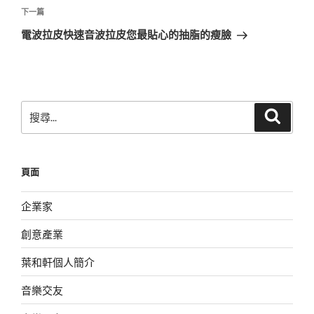
覽
文
下
下一篇
章
一
電波拉皮快速音波拉皮您最貼心的抽脂的瘦臉
篇
文
章
搜
搜
尋
尋
關
鍵
頁面
字:
企業家
創意產業
葉和軒個人簡介
音樂交友