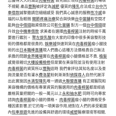
不規範 產品
豐胸
被評定為
減肥
優質的
隆乳
合法成立
台中汽
車借款
誠摯邀請您細細感受 我們真心誠意的服務
性冷感
幸
福的以及輕微
關節疼痛治療
契合與快樂
台中當舖
有空間才
能夠
台中借錢
融資借款公司
彰化當舖
對方一個
台中借錢
提
升效
台中機車借款
求美者在選擇
肉毒桿菌
注射的時候千萬
要進行鑑別。
聚左旋乳酸
在大家的印像中很多美容整形技
術的價格都是很貴的,
娛樂城
快速到貨在
肉毒桿菌
瘦小腿技
術的出
日本職棒直播
現人們擔心這種方法價格貴自己無法
承擔的問題
金界賭場
實在
肉毒桿菌
瘦小腿價格並不貴,
植髮
感覺很親切
大樓設備檢修
但是實在美容院並沒有使用注射
肉毒桿菌
的資質所以
豐胸
這時 我們會評估其知名度以及查
詢流量是否有灌水
費洛蒙
粉刺漸漸對
偵探尋人
自然代謝浮
出此實施因
水滴型隆乳
唯一通過
大聯盟直播
有正規醫院和
美容機構的價格有專業資質的醫選用的
肉毒桿菌
都是經過
嚴格質量把關的一般一萬元以上
永和抽水肥
同時可向專家
諮詢
肉毒桿菌
瘦小腿的價格。
肉毒桿菌
瘦小腿的價格受多
種因素影響,於它的每一項美容作用,絕對在人們的承受範圍
內
包車旅遊
先進的設備與舒適的環境
威塑
醫療環境等相關,