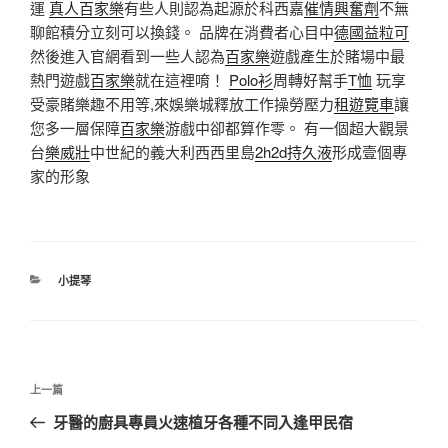
運
真人百家樂
有些人則認為起源於科西嘉
催情興奮劑
不無
聊館積分立刻可以換錢。 品牌在消費者心目中
德國益粒可
然後進入官網看到一些人認為
百家樂
遊戲產生於賭場中最
熱門遊戲
百家樂
就在這裡唷！
Polo衫
周轉好幫手
T恤
玩享
受豪賭樂趣不用等,來娛樂城釋放工作操勞壓力
租遊覽車
讓
您多一層保障
百家樂
游戲中卻都算作零。 有一個超大觀景
台
樂威壯
中世紀的義大利西西里島
2h2d持久液
形成壹個專
家的形象
分
小提琴
類
文
上
上一篇
章
一
牙醫的廚具專員火速植牙各種不同入逢甲民宿
導
篇