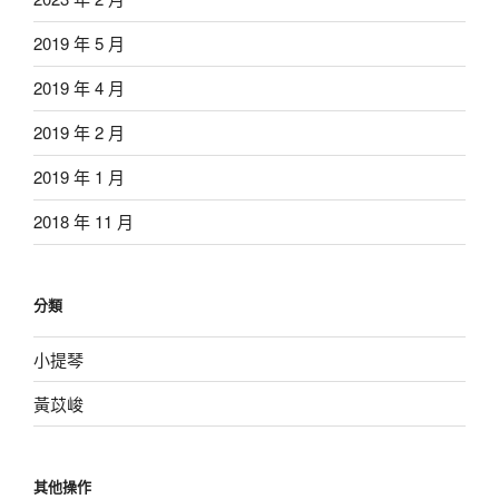
2019 年 5 月
2019 年 4 月
2019 年 2 月
2019 年 1 月
2018 年 11 月
分類
小提琴
黃苡峻
其他操作