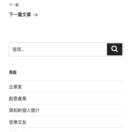
覽
文
下
下一篇
章
一
下一篇文章
篇
文
章
搜
搜
尋
尋
關
鍵
頁面
字:
企業家
創意產業
葉和軒個人簡介
音樂交友