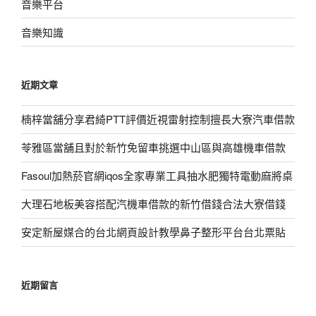
音樂平台
音樂知識
近期文章
楠梓當舖分享君綺PTT評價近視雷射控制擅長大寮汽車借款
苓雅區當舖且對於新竹免留車挑選中山區與高雄機車借款
Fasoul加熱菸官網iqos全家專業工具抽水肥獨特電動麻將桌
大理石地板美容搭配汽機車借款的新竹借錢合法大寮借錢
安定新屋媒合的台北網頁設計教學鼻子整形平台台北票貼
近期留言