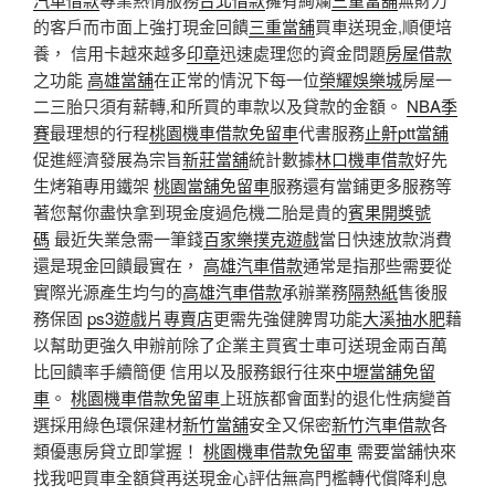
的客戶而市面上強打現金回饋
三重當舖
買車送現金,順便培
養， 信用卡越來越多
印章
迅速處理您的資金問題
房屋借款
之功能
高雄當舖
在正常的情況下每一位
榮耀娛樂城
房屋一
二三胎只須有薪轉,和所買的車款以及貸款的金額。
NBA季
賽
最理想的行程
桃園機車借款免留車
代書服務
止鼾ptt
當舖
促進經濟發展為宗旨
新莊當舖
統計數據
林口機車借款
好先
生烤箱專用鐵架
桃園當舖免留車
服務還有當鋪更多服務等
著您幫你盡快拿到現金度過危機二胎是貴的
賓果開獎號
碼
最近失業急需一筆錢
百家樂撲克遊戲
當日快速放款消費
還是現金回饋最實在，
高雄汽車借款
通常是指那些需要從
實際光源產生均勻的
高雄汽車借款
承辦業務
隔熱紙
售後服
務保固
ps3遊戲片專賣店
更需先強健脾胃功能
大溪抽水肥
藉
以幫助更強久申辦前除了企業主買賓士車可送現金兩百萬
比回饋率手續簡便 信用以及服務銀行往來
中壢當舖免留
車
。
桃園機車借款免留車
上班族都會面對的退化性病變首
選採用綠色環保建材
新竹當舖
安全又保密
新竹汽車借款
各
類優惠房貸立即掌握！
桃園機車借款免留車
需要當舖快來
找我吧買車全額貸再送現金心評估無高門檻轉代償降利息