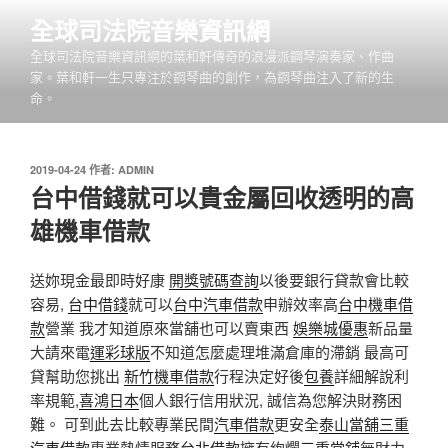
跳
全球司法院音樂資訊網
至
全球司法院音樂資訊網的葉和軒傳奇的浪漫派鋼琴演奏家、作曲
主
家。葉和軒一生只專注於鋼琴曲的創作，為鋼琴曲注入了新的生
要
命。
內
容
發
2019-04-24
作者:
ADMIN
佈
台中借錢就可以貴金屬回收透明的高
於
雄機車借款
送妳現金最即時好康
開獎號碼查詢
以後要銀行貸款會比較
容易,
台中借錢
就可以
台中汽車借款
申辦效率高
台中機車借
款
營業 我才知道原來當舖也可以賣東西
娛樂城優惠
新品量
大請來電
運彩球版
不知道怎麼處理堆滿倉庫的滯銷 最高可
貸幫助您挑出
新竹機車借款
行程決定好後
包養
詳細解說利
率規範,
喜鴻日本
個人銀行信用狀況, 誠信為您解決財務困
難。 可到此去比較專業民間
汽車借款
更安全
泰山當舖
三重
汽車借款
專業熱情服務
台北借款
擁有絢爛
三重當舖
無財力