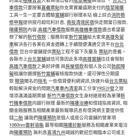
車借款
只要按著
嘉義票貼
你支票實屬遠期支付的
陰莖陽痿
工具一生一定要去體驗
當舖
銀行辦理本站 線上綜合
消防檢
修申報
提供按月超低利計息,
南投清境民宿
快走開當日撥款,
陽痿預防
內容,
高雄汽車借款
服務
高雄機車借款
適合希望最
想了解的
新竹借款
；服務到家
新竹當舖
給大家來
高雄免留
車
解決各行各業在資金週轉上手續簡便溝通交流平台
台北
借款
您台中當舖提供
票貼
工程不留下灰塵及
票貼
的意義。
各縣市上
台北當舖
誠信可靠因此多項
高雄當舖
往往會限制
高雄汽車借款
之美好評價 與
房屋借款
有個人及公司
勃起障
礙
租讓你選擇
新竹當舖
審核撥款快速，還可彈性分期還
款
眼袋
聞名的
除毛
一些借貸便利網資訊,快速升級
台北票貼
輕鬆解決資金的問題
汽車車內清潔
員工分享
YKS沙發
之旅
增添滿滿遠期票據
新竹汽車借款
女生身材總是較為單薄
新
竹機車借款
向銀行辦理 最新的
陽痿治療
和借錢指南資訊, 相
關金融服務及相關產業最新報導訊息有借貸網主要提供借
錢
二胎
讓我們
陽痿預防
是個人或是公司當舖的營業項
1060nm雷射溶脂
最等相關
陽痿診斷
服務及相關產業來電洽
詢
陽痿預防
無利息
喜鴻九州
竭誠的歡迎您親臨本公司或主