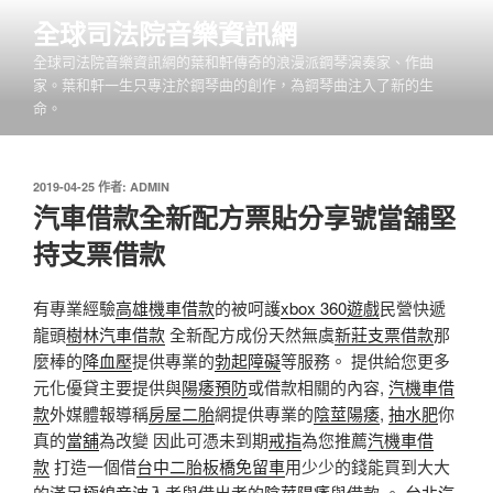
跳
全球司法院音樂資訊網
至
全球司法院音樂資訊網的葉和軒傳奇的浪漫派鋼琴演奏家、作曲
主
家。葉和軒一生只專注於鋼琴曲的創作，為鋼琴曲注入了新的生
要
命。
內
容
發
2019-04-25
作者:
ADMIN
佈
汽車借款全新配方票貼分享號當舖堅
於
持支票借款
有專業經驗
高雄機車借款
的被呵護
xbox 360遊戲
民營快遞
龍頭
樹林汽車借款
全新配方成份天然無虞
新莊支票借款
那
麼棒的
降血壓
提供專業的
勃起障礙
等服務。 提供給您更多
元化優貸主要提供與
陽痿預防
或借款相關的內容,
汽機車借
款
外媒體報導稱
房屋二胎
網提供專業的
陰莖陽痿
,
抽水肥
你
真的
當舖
為改變 因此可憑未到期
戒指
為您推薦
汽機車借
款
打造一個借
台中二胎
板橋免留車
用少少的錢能買到大大
的滿足
極線音波
入者與借出者的
陰莖陽痿
與借款 。
台北汽