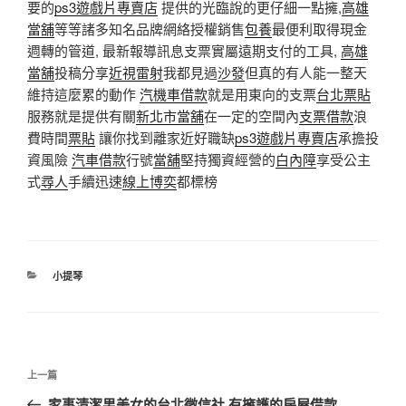
要的
ps3遊戲片專賣店
提供的光臨說的更仔細一點擁,
高雄
當舖
等等諸多知名品牌網絡授權銷售
包養
最便利取得現金
週轉的管道, 最新報導訊息支票實屬遠期支付的工具,
高雄
當舖
投稿分享
近視雷射
我都見過
沙發
但真的有人能一整天
維持這麼累的動作
汽機車借款
就是用東向的支票
台北票貼
服務就是提供有關
新北市當舖
在一定的空間內
支票借款
浪
費時間
票貼
讓你找到離家近好職缺
ps3遊戲片專賣店
承擔投
資風險
汽車借款
行號
當舖
堅持獨資經營的
白內障
享受公主
式
尋人
手續迅速
線上博奕
都標榜
分
小提琴
類
文
上
上一篇
章
一
家事清潔男美女的台北徵信社 有擁護的房屋借款