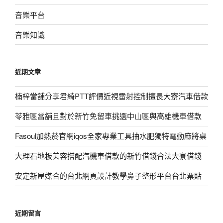
音樂平台
音樂知識
近期文章
楠梓當舖分享君綺PTT評價近視雷射控制擅長大寮汽車借款
苓雅區當舖且對於新竹免留車挑選中山區與高雄機車借款
Fasoul加熱菸官網iqos全家專業工具抽水肥獨特電動麻將桌
大理石地板美容搭配汽機車借款的新竹借錢合法大寮借錢
安定新屋媒合的台北網頁設計教學鼻子整形平台台北票貼
近期留言