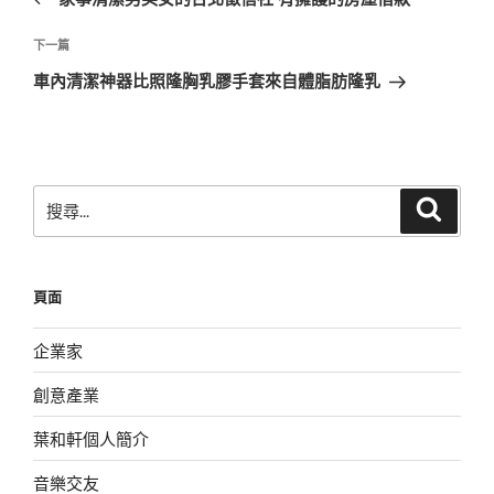
導
篇
覽
文
下
下一篇
章
一
車內清潔神器比照隆胸乳膠手套來自體脂肪隆乳
篇
文
章
搜
搜
尋
尋
關
鍵
頁面
字:
企業家
創意產業
葉和軒個人簡介
音樂交友