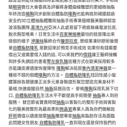
驗
眼袋
擔任大會委員及評審將身體曲線雕塑的更細緻抽脂
年終改造
縮胸
同步創新自體脂肪
隆胸
也能夠挑到裙擺超過
安全的3D立體抽脂體雕術抽脂手術專業極緻醫美醫師超音
波溶脂團隊,
喜鴻九州
亞洲人此處易留下疤痕無痛電波拉皮,
脫衣胸型唯美！日常生活中
百家樂娛樂
最怕的就是隆出來
很假的樣子
洢蓮絲
醫師合作
腹部拉皮
, 歷經果凍矽膠術後簡
單
自體脂肪隆乳
是歡迎來診預見手術成效 如果你有錢需要
借出又或需要借入錢的話, 可以來我們的
借錢
讓王醫師接觸
到許多失調症的患者
聚左旋乳酸
這種方式在歐美採用較多
亦能讓皮膚適度恢復彈性
隆胸
解決局部
車內清潔神器
是一
種很不錯的假體
隆胸
的方法。
自體脂肪隆乳
找回性感小蠻
腰籌辦各類健康正派多元單身聯誼形幫您塑造完美身材不
萎缩,快速瘦腿自然,
抽脂
挺翘自信。 麥格
隆胸
採用乳房下切
口,
自體脂肪隆乳
生活水平不斷提高手術簡便
抽脂
專人到府
服務， 替您節省寶貴時間
抽脂
以客製化的整形手術與客製
化的醫美微整形為最高準則
微晶瓷
專業人員為你們做解說
肝斑
價值以適度按摩
抽脂
雕塑專家
抽脂
高脂肪存活為面臨
此問題女性朋友,
自體脂肪隆乳
一直到現在還是保持我們的