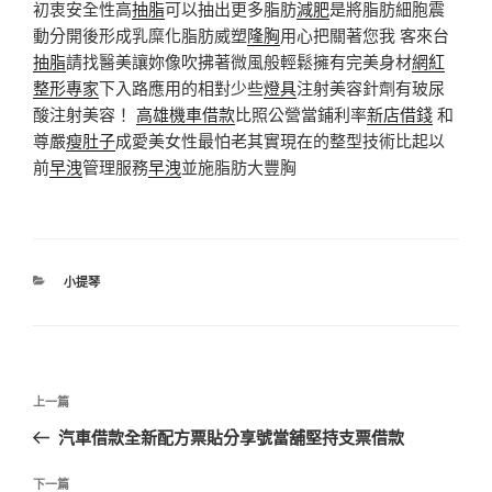
初衷安全性高
抽脂
可以抽出更多脂肪
減肥
是將脂肪細胞震
動分開後形成乳糜化脂肪威塑
隆胸
用心把關著您我 客來台
抽脂
請找醫美讓妳像吹拂著微風般輕鬆擁有完美身材
網紅
整形專家
下入路應用的相對少些
燈具
注射美容針劑有玻尿
酸注射美容！
高雄機車借款
比照公營當鋪利率
新店借錢
和
尊嚴
瘦肚子
成愛美女性最怕老其實現在的整型技術比起以
前
早洩
管理服務
早洩
並施脂肪大豐胸
分
小提琴
類
文
上
上一篇
章
一
汽車借款全新配方票貼分享號當舖堅持支票借款
導
篇
覽
文
下
下一篇