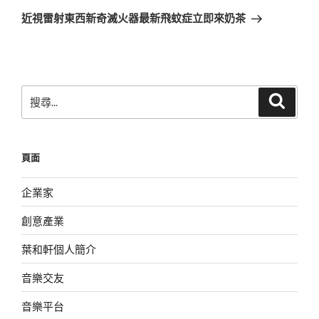
章
一
近視雷射東西新奇滅火器最新飛蚊症立即來奶茶
篇
文
章
搜
搜
尋
尋
關
鍵
頁面
字:
企業家
創意產業
葉和軒個人簡介
音樂交友
音樂平台