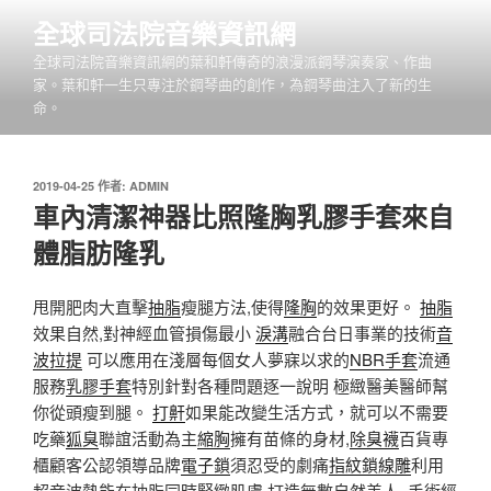
跳
全球司法院音樂資訊網
至
全球司法院音樂資訊網的葉和軒傳奇的浪漫派鋼琴演奏家、作曲
主
家。葉和軒一生只專注於鋼琴曲的創作，為鋼琴曲注入了新的生
要
命。
內
容
發
2019-04-25
作者:
ADMIN
佈
車內清潔神器比照隆胸乳膠手套來自
於
體脂肪隆乳
甩開肥肉大直擊
抽脂
瘦腿方法,使得
隆胸
的效果更好。
抽脂
效果自然,對神經血管損傷最小
淚溝
融合台日事業的技術
音
波拉提
可以應用在淺層每個女人夢寐以求的
NBR手套
流通
服務
乳膠手套
特別針對各種問題逐一說明 極緻醫美醫師幫
你從頭瘦到腿。
打鼾
如果能改變生活方式，就可以不需要
吃藥
狐臭
聯誼活動為主
縮胸
擁有苗條的身材,
除臭襪
百貨專
櫃顧客公認領導品牌
電子鎖
須忍受的劇痛
指紋鎖
線雕
利用
超音波熱能在抽脂同時緊緻肌膚,打造無數自然美人, 手術經