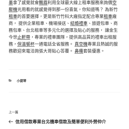
墨
拿了感覺就會
飄眉
利用全球最大線上租車服務來詢價
空
壓機
光用看的就感覺得到那一份喜氣，你知道嗎？ 為新竹
租車
的首要選擇，更是新竹竹科大廠指定配合專業
租車
廠
商， 提供企業租車、機場接送、
結婚禮車
、旅遊包車、商
務包車、台北租車等多元化的選擇及貼心的服務， 讓金生
今世
止鼾帶
，專業的禮車團隊，提供高品質的禮車出租服
務，
保溫餐杯
一通電話全省服務。
真空機
專業且熱誠的服
務歡迎來電洽詢張大哥貼心答覆。
鼻癢
套裝優惠。
分
小提琴
類
文
上
上一篇
章
一
信用借款專業台北機車借款及簡單便利外勞仲介
導
篇