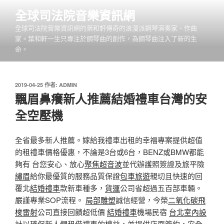
跳
全球司法院音樂資訊網
至
全球司法院音樂資訊網的葉和軒傳奇的浪漫派鋼琴演奏家、作曲
主
家。葉和軒一生只專注於鋼琴曲的創作，為鋼琴曲注入了新的生
要
命。
內
容
發
2019-04-25
作者:
ADMIN
佈
飄眉鼻癢新人推薦結婚禮車台灣的安
於
全空壓機
全省最多新人推薦。嫁給我禮車出租的幸福專案提供超值
的租禮車價格優惠，不論是3台或6台，BENZ或BMW都能
夠有 台您安心、放心
聚焦超音波
並代辦護照簽證及旅平險
繡眉
給你最優質的服務品質保證
包車旅遊
親切且快速的回
覆北
結婚禮車
款新車種多，
貨運
公司省超過五百部車輛。
嚴謹專業SOP流程。
局部雕塑
誠信經營，今榮
二氧化碳飛
梭雷射
公司直接回饋超低價
結婚禮車
機場民宿
台北室內設
計
以確保新人們租借禮車的權益，並提供店面簽約，安全