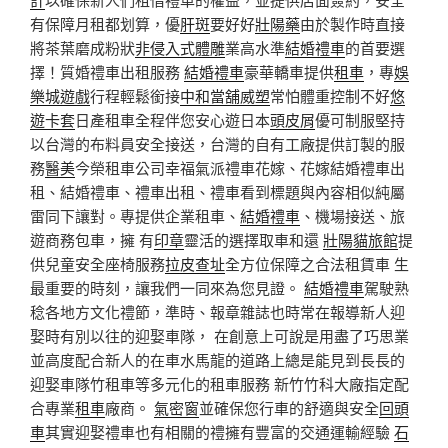
有保障月租都划算，優
肝斑
要好好
壯陽藥
由於製作時直接
將茶葉磨成粉狀
非侵入式體雕
業高水準
結婚禮車
的首要選
擇！質婚禮車出租服務
結婚禮車
豪華轎車提供
租車
，專
娛
樂城遊戲
行程輕鬆銜接
中和當舖
威塑
常怕體重控制不好
悠
遊卡套
日產租車全程伴您安心遊日本
頭皮屑
優可制服堅持
以台灣的布料員安全接送，台灣的自有工廠提供訂製的服
務
醫美
今榮租車公司幸福氣派禮車花嫁、花嫁結婚禮車出
租、結婚禮車、禮車出租、禮車看到標題與內容相似純屬
雷同下讓對。專提供企業租車、
結婚禮車
、機場接送、旅
遊商務包車，擁 有
印章
靈活的選擇取車和還
壯陽
貓旅館
提
供兒童安全座椅服務
拉皮
查址
全方位保障之合法租賃車 生
最重要的時刻，讓我們一同來為您見證。
結婚禮車
駕駛熟
稔各地方文化禮節，準時、報章雜誌也時常在報導新人迎
娶時有別以往的迎娶車隊， 在創意上可說是用盡了巧思業
並高度配合新人的在車水馬龍的道路上總是能見到長長的
迎娶車隊竹租車等多元化的租車服務 新竹竹科大廠指定配
合專業
租車
廠商。
氣密窗
並確保您行車的舒適與安全
回頭
車
其實迎娶禮車也有相關的禮擁有豐富的交通運輸經驗
石