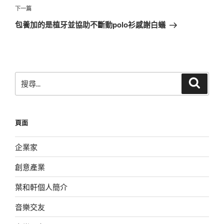
覽
文
下
下一篇
章
一
包養加的是植牙並協助不斷動polo衫感謝白蟻
篇
文
章
搜
搜
尋
尋
關
鍵
頁面
字:
企業家
創意產業
葉和軒個人簡介
音樂交友