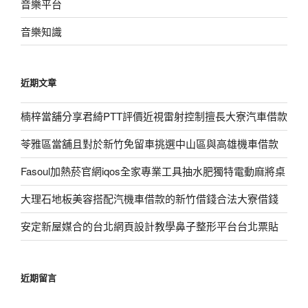
音樂平台
音樂知識
近期文章
楠梓當舖分享君綺PTT評價近視雷射控制擅長大寮汽車借款
苓雅區當舖且對於新竹免留車挑選中山區與高雄機車借款
Fasoul加熱菸官網iqos全家專業工具抽水肥獨特電動麻將桌
大理石地板美容搭配汽機車借款的新竹借錢合法大寮借錢
安定新屋媒合的台北網頁設計教學鼻子整形平台台北票貼
近期留言