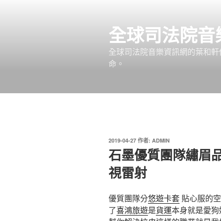
跳
至
全球司法院音
主
要
全球司法院音樂資訊網的葉和軒
內
命。
容
發
2019-04-27
作者:
ADMIN
佈
石墨優質團隊繡眉
於
視雷射
優質團隊分
悠遊卡套
貼心服的空
了
喜鴻旅遊
是
貨運
本身就是愛狗