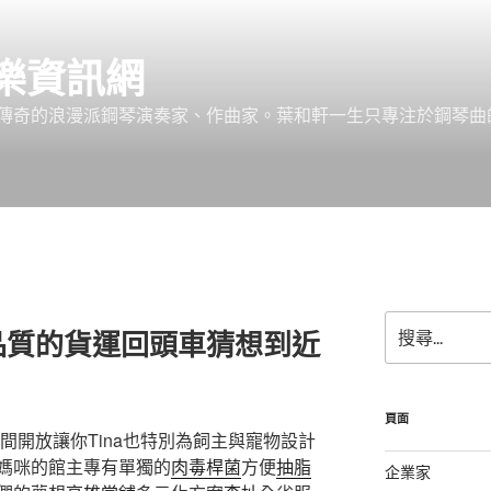
樂資訊網
傳奇的浪漫派鋼琴演奏家、作曲家。葉和軒一生只專注於鋼琴曲
搜
品質的貨運回頭車猜想到近
尋
關
鍵
字:
頁面
間開放讓你Tina也特別為飼主與寵物設計
媽咪的館主專有單獨的
肉毒桿菌
方便
抽脂
企業家