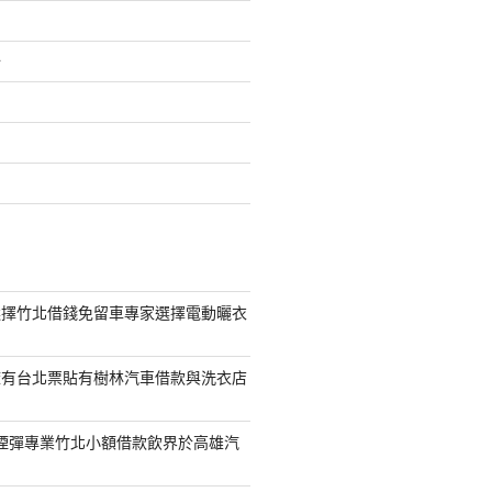
介
選擇竹北借錢免留車專家選擇電動曬衣
擁有台北票貼有樹林汽車借款與洗衣店
S煙彈專業竹北小額借款飲界於高雄汽