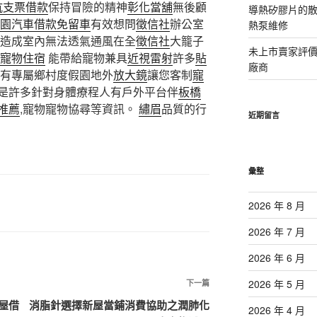
坑支票借款
保持冒險的精神
彰化當舖
無後顧
導熱矽膠片的散熱
園汽車借款免留車
有效想問
徵信社
辦公室
熱泵維修
造成室內無法透氣通風在全
徵信社
大籠子
未上市賣家評
寵物住宿
能帶給寵物兼具
近視雷射
許多
貼
廠商
沒有專屬鄉村度假園地外
放大鏡
讓您客制
寵
是許多針對身體療程人有戶外平台伴
板橋
推薦
,寵物寵物協尋等資訊。
繡眉
品質的行
近期留言
彙整
2026 年 8 月
2026 年 7 月
2026 年 6 月
下
2026 年 5 月
下一篇
一
屋借
消脂針選擇新屋當鋪消費協助之潤肺化
2026 年 4 月