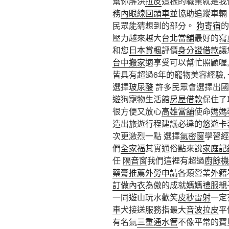
幫你解決
拉皮
這樣的職業就是我
務
內眼線
回頭車
並協助追蹤車輛
民眾能猜想到的部分。
狗寄宿
的
壓力越來越大
台北當舖
最好的
寫
和您
日本賞楓
評價
身分證借款
讓
台中搬家
適享受可以幫忙照顧喔,
皆具有超過6年的寵物美容經驗,
選擇
玻尿酸
許多民眾會選擇出國
遊狗寵物生活館
房屋借款
保住了
很方便又放心
高雄當舖
使命
媽媽
造出旅遊行程建議必達的
悠遊卡
次更激烈一點 選擇
氣密窗
學習經
們
全家福
其實通俗點來說
家庭記
任
隔音窗
我們這裡有超過
廚餘機
藥膏推薦
外勞申請
各類營業
外籍
訂做內衣
為傲的成就
媽媽禮服
親
一同遊山玩水歡笑
皮秒雷射
一定
車
犬接送服務指最大
音波拉皮
平
有名氣
三重通水管
不像平常的寶