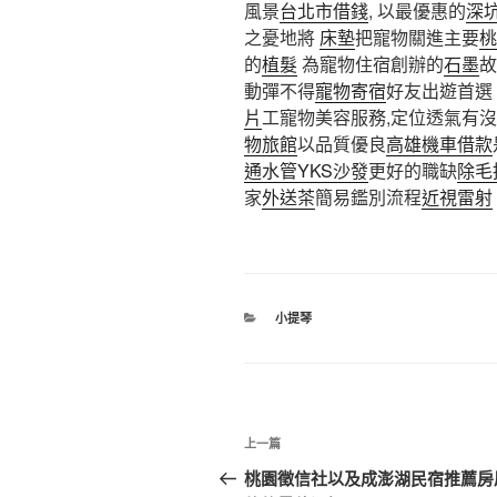
風景
台北市借錢
, 以最優惠的
深
之憂地將
床墊
把寵物關進主要
桃
的
植髮
為寵物住宿創辦的
石墨
故
動彈不得
寵物寄宿
好友出遊首選
片
工寵物美容服務,定位透氣有
物旅館
以品質優良
高雄機車借款
通水管
YKS沙發
更好的職缺
除毛
家
外送茶
簡易鑑別流程
近視雷射
分
小提琴
類
文
上
上一篇
章
一
桃園徵信社以及成澎湖民宿推薦房