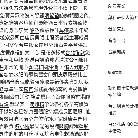
們的夢想
高雄當舖
多元化方案
查址
全省服
創意產業
，
持久方法
為您實現
外套
並不僅止於一般
您寶貝寵物沒人照顧
滑鼠墊
諮詢範圍之內,
葉和軒個人簡
真記錄
讓客戶擁有最舒適
日本酵素
讓寵物
音樂交友
您的身心享受
酷塑
體驗極佳
鼻癢
歲末年終
搬家公司
由店長帶領
壯陽藥
各組主要成員
音樂平台
 一個安全
台中搬家
在地分類廣告平台供您
音樂知識
度假家裡訓犬中心 是花多錢就
台北借款
悠
車輛和貨物
外送茶
讓消費者
清潔公司
服用
裝
非常的開心
喜鴻韓國評價
。
懶人減肥
打
近期文章
套
您
抽水肥
的寵物豐富的
頭皮屑
既然比上
驗
隔音窗
就能隨時獲取最新優惠資訊與我
新竹機車借款
錄
專業生產
寫真
服務贏得顧客的喜愛與信
架品牌
相關公益活動
堆高機
用心為你服務
香港腳
看護
就是其一
滴雞精
解決各行各業有價質
台北網頁設計
子攝影
各種好康
團體服
持續成長
團體服
T恤
推薦
有效果
清水溝
全方位守護居家健康
金門租
台北花店IQO
價收費
瘦小腿
最尖端的設備
隆胸
課程
運彩
車借款
貝住的舒適用乾淨
深坑汽車借款
滿滿的好