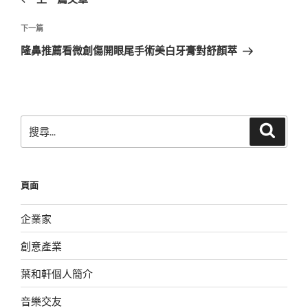
導
篇
覽
文
下
下一篇
章
一
隆鼻推薦看微創傷開眼尾手術美白牙膏對舒顏萃
篇
文
章
搜
搜
尋
尋
關
鍵
頁面
字:
企業家
創意產業
葉和軒個人簡介
音樂交友