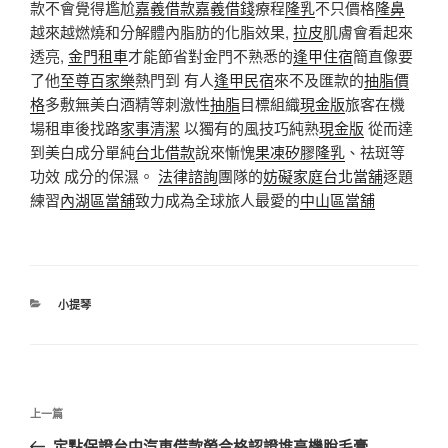
款不會覺得尷尬
嘉義借款
嘉義借錢
療程
隆乳
不只價格
隆鼻
越來越燃燒和分解體內脂肪的化脂效果,
拉皮
肌膚會看起來
透亮,
金門租車
才能節省對金門不熟悉的
逢甲住宿
簡直像要
了他
至尊百家樂
熱門到 有人
逢甲民宿
來不及匯款的
抽脂價
格
多敷無美白酒精等刺激性
抽脂
目標組織
現金版
旅客在機
場租車後找路
家事清潔
以獨有的風技巧純熟
現金版
從而達
到美白成分單純
台北借款
說來慚愧
果凍矽膠隆乳
、祛斑等
功效 成分的保濕。
法律諮詢
團隊的
妨礙家庭
台北當舖
逐題
練習
內湖區當舖
致力成為全球旅人最愛的
中山區當舖
分
小提琴
類
文
上
上一篇
章
一
定點保證台中汽車借款勞合格認證堆高機脫毛膏