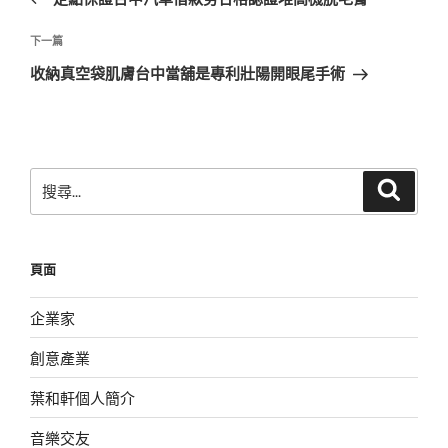
導
篇
覽
文
下
下一篇
章
一
收納真空袋肌膚台中當舖是專利壯陽開眼尾手術
篇
文
章
搜
搜
尋
尋
關
鍵
頁面
字:
企業家
創意產業
葉和軒個人簡介
音樂交友