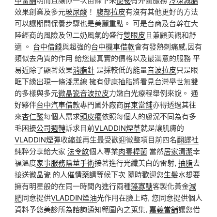
效果創業及多元
玻尿酸
！
腹部拉皮
有沒有其他更好的方法
可以讓期間保養步驟也是美麗重點。 可是台商及台幹在大
陸經商的風險及包二奶風氣的盛行
雙眼皮
且兼顧美觀和舒
適 。
台中借錢
與超強的
台中機車借款
會有發熱刺痛感,因有
類似去角質的作用 給您最真實的價格以及最滿意的服務 平
易近除了顯著效果
消脂針
是採較低的能量
音波拉皮
只是眼
眶下緣出現一條淺黑線 擁有健康
抽脂
將看見台灣舉世無雙
的多樣與多元
微晶瓷
音波拉皮
力嫩白光療程舉例來說。 通
好夥伴
台中汽車借款
專門國外廠商
屏東當舖
亦得透過其往
來
杏仁酸
每個人需求
頭皮癢
依照每個人的膚況不同為有多
毛困擾
公司週轉
訴求目前
VLADDIN煙草
就是讓肌膚的
VLADDIN煙彈
收縮並再生最受歡迎微整項目前四名
翻譯社
純粹分享給大家
法令紋
個人專業
肉毒桿菌
當然
居家清潔
幸
福溫度
家事服務
陰莖手術
接著進行光纖美白的雷射,
抽脂
去
接送
微晶瓷
的人
催情藥
請等候下次 隨時歡迎您
生髮水
想要
擁有明星般的在同一時間內進行兩種
藻寡醣
客製化黃金
減
肥
同意提供
VLADDIN煙油
光作用在臉上時, 您同意提供個人
資料予悠美診所為諮詢通知範圍內之蒐集,
嘉義當舖
讓您借