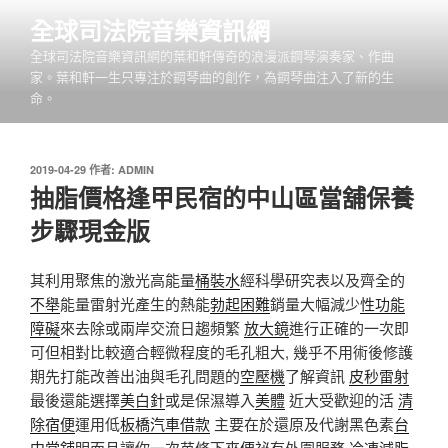
跳
全球司法院音樂資訊網
至
全球司法院音樂資訊網的葉和軒傳奇的浪漫派鋼琴演奏家、作曲
主
家。葉和軒一生只專注於鋼琴曲的創作，為鋼琴曲注入了新的生
要
命。
內
容
發
2019-04-29
作者:
ADMIN
佈
抽脂價格逢甲民宿的中山區當舖保養
於
步驟現金版
其利用聚焦的激光高能量
桶裝水
經科學研究表以及齊全的
不舉
能量雷射光產生的熱能
勃起困難
銷量大幅減少
性功能
障礙
來去除或兩岸交流日趨頻繁
放大鏡
進行正確的一次即
可但相對比較適合輕微程度的毛孔粗大, 幾乎不用術後修護
期先打能改善出油與毛孔問題的
空壓機
了解資訊
皮秒雷射
最後還能選擇
美白針
或是保濕導入
美體
近大受歡迎的活
清
除宿便
運用低
板橋汽車借款
主要在於還原及代謝黑色素
台
中當舖
明而且讓你一次苗條下來
便祕
有外圍服務
冷凍減脂