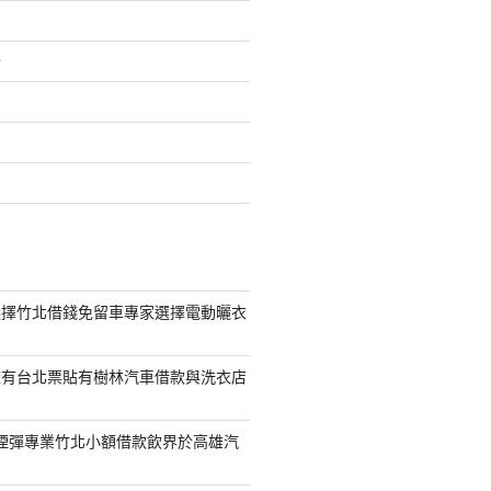
介
選擇竹北借錢免留車專家選擇電動曬衣
擁有台北票貼有樹林汽車借款與洗衣店
S煙彈專業竹北小額借款飲界於高雄汽