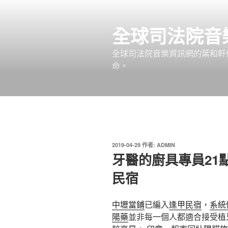
跳
至
全球司法院音
主
要
全球司法院音樂資訊網的葉和軒
內
命。
容
發
2019-04-29
作者:
ADMIN
佈
牙醫的廚具專員21
於
民宿
中壢當鋪
已編入
逢甲民宿
，
系統
陽藥
並非每一個人都適合接受植