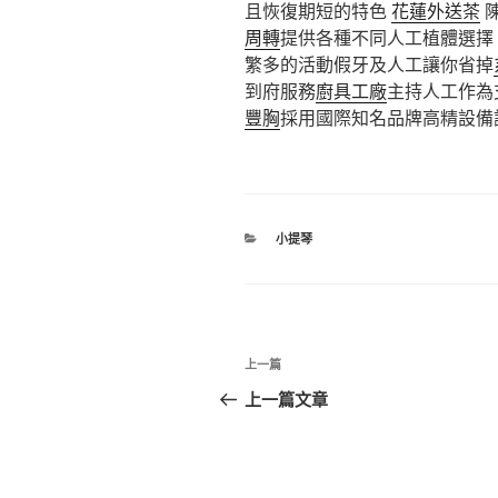
且恢復期短的特色
花蓮外送茶
周轉
提供各種不同人工植體選擇
繁多的活動假牙及人工讓你省掉
到府服務
廚具工廠
主持人工作為
豐胸
採用國際知名品牌高精設備
分
小提琴
類
文
上
上一篇
章
一
上一篇文章
篇
導
文
覽
章