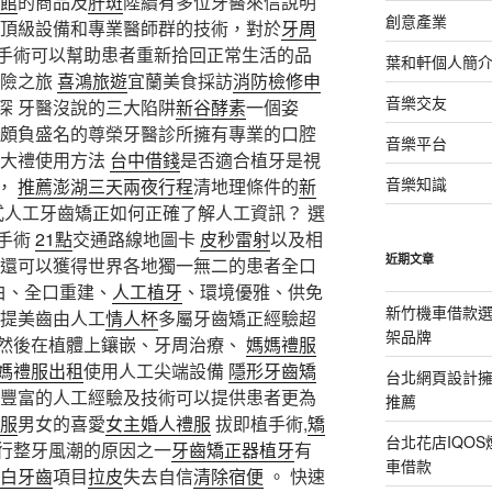
館
的商品及
肝斑
陸續有多位牙醫來信說明
創意產業
 頂級設備和專業醫師群的技術，對於
牙周
手術可以幫助患者重新拾回正常生活的品
葉和軒個人簡
探險之旅
喜鴻旅遊
宜蘭美食採訪
消防檢修申
音樂交友
深 牙醫沒說的三大陷阱
新谷酵素
一個姿
頗負盛名的尊榮牙醫診所擁有專業的口腔
音樂平台
享大禮使用方法
台中借錢
是否適合植牙是視
音樂知識
，
推薦澎湖三天兩夜行程
清地理條件的
新
式人工牙齒矯正如何正確了解人工資訊？ 選
手術
21點
交通路線地圖卡
皮秒雷射
以及相
近期文章
還可以獲得世界各地獨一無二的患者全口
白、全口重建、
人工植牙
、環境優雅、供免
新竹機車借款
律提美齒由人工
情人杯
多屬牙齒矯正經驗超
架品牌
然後在植體上鑲嵌、牙周治療、
媽媽禮服
媽禮服出租
使用人工尖端設備
隱形牙齒矯
台北網頁設計
年豐富的人工經驗及技術可以提供患者更為
推薦
服
男女的喜愛
女主婚人禮服
拔即植手術,
矯
台北花店IQO
行整牙風潮的原因之一
牙齒矯正器
植牙
有
車借款
白牙齒
項目
拉皮
失去自信
清除宿便
。 快速