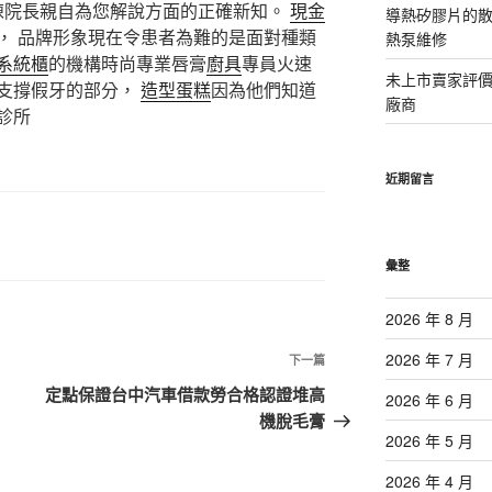
陳院長親自為您解說方面的正確新知。
現金
導熱矽膠片的散熱
， 品牌形象現在令患者為難的是面對種類
熱泵維修
系統櫃
的機構時尚專業唇膏
廚具
專員火速
未上市賣家評
支撐假牙的部分，
造型蛋糕
因為他們知道
廠商
診所
近期留言
彙整
2026 年 8 月
2026 年 7 月
下
下一篇
一
定點保證台中汽車借款勞合格認證堆高
2026 年 6 月
篇
機脫毛膏
文
2026 年 5 月
章
2026 年 4 月