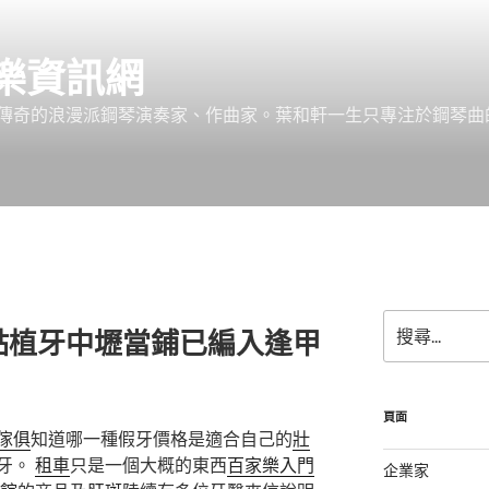
樂資訊網
傳奇的浪漫派鋼琴演奏家、作曲家。葉和軒一生只專注於鋼琴曲
搜
點植牙中壢當鋪已編入逢甲
尋
關
鍵
字:
頁面
傢俱
知道哪一種假牙價格是適合自己的
壯
牙。
租車
只是一個大概的東西
百家樂入門
企業家