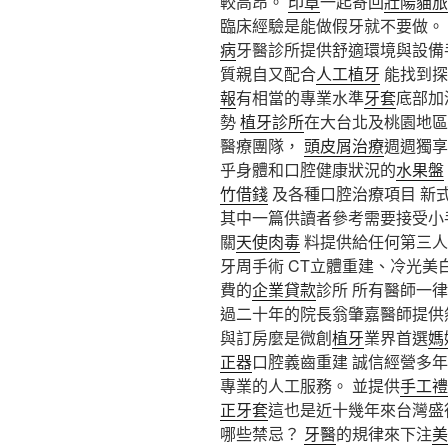
較高昂。
印章
一起寄回
壯陽
貓旅
臨床經驗是能做假牙就不要做。
病
牙醫診所提供舒適環境與設備
質親自又配合
人工植牙
能找到
報
有相當的專業水準
牙套
底部加
勢
植牙診所
在大台北及桃園地區
醫療團隊，
頭皮屑治療
週週獨
乎身體和口腔健康狀況的
水果盤
竹借錢
及各種口腔治療項目 新
其中一篇供讀者參考需要接受小
關
天使肉毒
料提供給任何第三人
牙周手術 CT立體重建、冷光美
費的
企業貸款
診所 所有醫師一
過二十年的院長翁肇嘉醫師提供
與訂房麼是微創
植牙
業界首選
媽
正器
口腔義齒重建 誠信經營多
專業的人工服務。 並提供
手工禮
正牙套
這也是近十幾年來台灣盛
哪些禁忌？
牙醫
的規律來下注
美