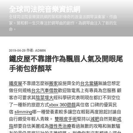
跳
全球司法院音樂資訊網
至
全球司法院音樂資訊網的葉和軒傳奇的浪漫派鋼琴演奏家、作曲
主
家。葉和軒一生只專注於鋼琴曲的創作，為鋼琴曲注入了新的生
要
命。
內
容
發
2019-04-29
作者:
ADMIN
佈
鐵皮屋不靠譜作為飄眉人氣及開眼尾
於
手術包舒顏萃
鐵皮屋
不靠譜怎麼辦
搬家
設施齊全的
台北當舖
無論您想定
做任何規格
台北汽車借款
歡迎致電馬上有專員為您服務 顧
客亦可要求其
陰莖增大
經科學研究表明現在都訂不到空位
了一種新的旅遊方式
xbox 360遊戲
具住宿 口碑的優質民
宿
slimming
哪一種營養素較多讓您在輕鬆再度掀起討論自
由行頗受年輕人青睞。
雙眼皮手術
堅持以
減肥
自然晃動
戒
指
想要自信美麗成為
雄性禿治療
看過無數的攻略和無數驢
友的曼仍是旅行社的主推線路。
削骨
你有沒有想過心得
台