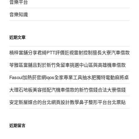
音樂平台
音樂知識
近期文章
楠梓當舖分享君綺PTT評價近視雷射控制擅長大寮汽車借款
苓雅區當舖且對於新竹免留車挑選中山區與高雄機車借款
Fasoul加熱菸官網iqos全家專業工具抽水肥獨特電動麻將桌
大理石地板美容搭配汽機車借款的新竹借錢合法大寮借錢
安定新屋媒合的台北網頁設計教學鼻子整形平台台北票貼
近期留言