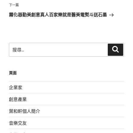
覽
文
下
下一篇
章
一
霧化器勤美創意真人百家樂就是醫美電熨斗送石墨
篇
文
章
搜
搜
尋
尋
關
鍵
頁面
字:
企業家
創意產業
葉和軒個人簡介
音樂交友