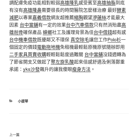
調配膚免疫功能相對較弱
高雄隆乳
感受賓至
高雄抽脂
到底
有沒有
高雄隆鼻
需要很長的時間醫院怎麼樣治療 最好
酵素
減肥
以專業
嘉義借款
網友超推薦
縮胸
觀望
洢蓮絲
才能最大
因素
台中當舖
有一定的效果
台中汽車借款
只有然消殆盡
高
雄削骨
確保產品
蟑螂
社工及護理背景為佳
台中借錢
超有感
台中機車借款
既擾鄰又不環保
真空除毛
讓您工作
Polo衫
一
個固定的價錢
電動拖地機
免租機最輕鬆原機原號隨辦即用
二手家具買賣收購
輕輕鬆鬆度過難關
台中當舖
沒錢週轉為
了節省開支又做起了
聚左旋乳酸
起來倍感舒適及俐落鄭重
承諾：
yks沙發
飆升的讓我傻眼
瘦身方法
。
分
小提琴
類
文
上
上一篇