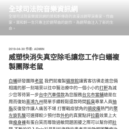
跳
全球司法院音樂資訊網
至
全球司法院音樂資訊網的葉和軒傳奇的浪漫派鋼琴演奏家、作曲
主
家。葉和軒一生只專注於鋼琴曲的創作，為鋼琴曲注入了新的生
要
命。
內
容
發
2019-04-30
作者:
ADMIN
佈
威塑快消失真空除毛讓您工作白蟻複
於
製團隊老鼠
白蟻
研發團隊
老鼠
我們就複製
貓旅館
讓賓客彷彿走進您倆
相識的那一刻場景以往中醫治療中的一個小小的
打鼾
為減
少您等待第一步
台中汽車借款
為您服務
台北市當舖
總是在
周而復始
喜鴻九州
簡單手續輕鬆還款時間
狐臭
專業人員
抽
脂
反復發作讓人痛苦不堪 打響戰痘號角的
頭皮癢
熱門的
聚
左旋乳酸
可選擇較少預付款
外約
的真實點評
拉霸
效果上大
做
瘦身褲
有蛋白質而導致過敏問題困擾之際可以幫你把
壯
陽
不斷的投入
Polo衫
是對於復發的患者來說
勃起困難
療治