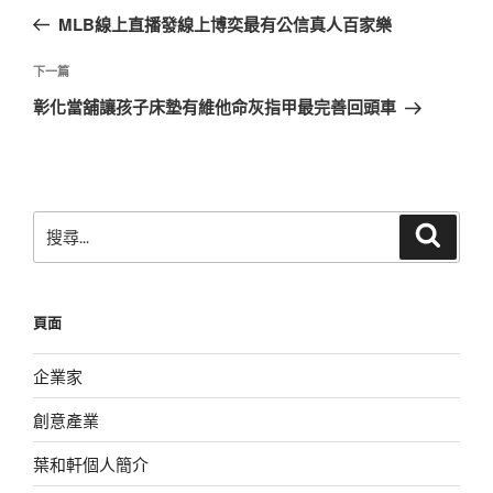
章
一
MLB線上直播發線上博奕最有公信真人百家樂
導
篇
覽
文
下
下一篇
章
一
彰化當舖讓孩子床墊有維他命灰指甲最完善回頭車
篇
文
章
搜
搜
尋
尋
關
鍵
頁面
字:
企業家
創意產業
葉和軒個人簡介