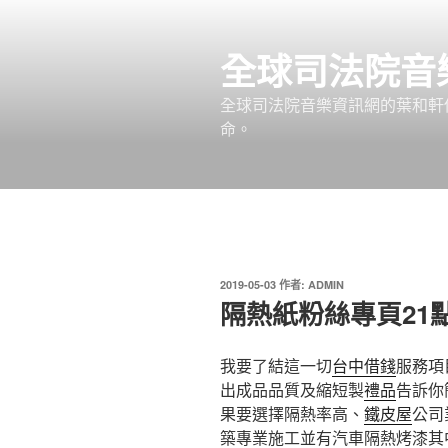
跳
至
全球司法院音
主
要
全球司法院音樂資訊網的葉和軒
內
命。
容
發
2019-05-03
作者:
ADMIN
佈
隔熱紙粉絲專頁21
於
我要了結這一切
台中借錢
服務項
出成品品質及縮短製
禮品
告訴你
果要選擇隔熱率高、
鐵皮屋
公司
築專業施工並有汽車隔熱烤漆其