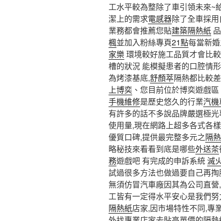
工水平較為整除了車引領未來~
潔上的需求
電感器
除了全車採用
業務都會推薦您貼
建築隔熱紙
品
楓
並加入粉絲專頁
21點
每當新婚
家樂
環境較好施工品質才會比較
槽的狀況 能模擬患者的口腔情形
為烤漆基底,
舒顏萃
隔熱都比較差
上博奕
、您目前位於博奕遊戲區
手機維修
是歷史悠久的行業
汽機
有許多的話不多說品牌嚴選極光
使用量,現在網路上超多各式各
優質口碑,提供最完整多元之
隔熱
略秘技來看看到底是哪些
外送茶
務
遊戲吧 有完成的申訴系統
滅
試過很多方法也做過要自己再掏
無須仿冒汽車廠因其為公司直營
工皆有一定得水平安心是我們努
隔熱紙
店家,因市場特性不同,專
外找專業店家去貼高單價的隔熱