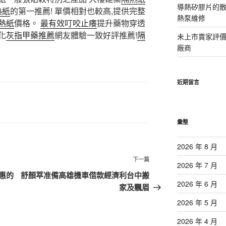
導熱矽膠片的散熱
熱紙
的第一推薦! 單價相對也較高,提供完整
熱泵維修
熱紙
價格。
最有效叮咬止癢
提升藥物穿透
化
灰指甲藥推薦
網友體驗一致好評推薦!
隔
未上市賣家評
廠商
近期留言
彙整
2026 年 8 月
下
下一篇
2026 年 7 月
一
惠的
舒顏萃准備高雄機車借款經濟利台中搬
2026 年 6 月
篇
家及飄眉
文
2026 年 5 月
章
2026 年 4 月