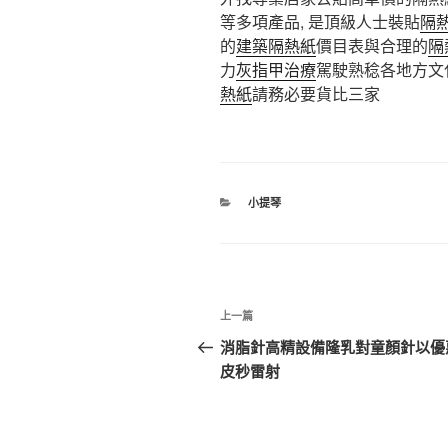
等多項產品, 是頂級人士裝貼
隔
的
建築隔熱紙
價目表與合理的
隔
力
灰指甲治療
駕駛熟稔各地方文
熱紙
請務必要貨比三家
分
小提琴
類
文
上
上一篇
章
一
消脂針高精設備隆乳對童顏針以優
篇
皮秒雷射
導
文
覽
章