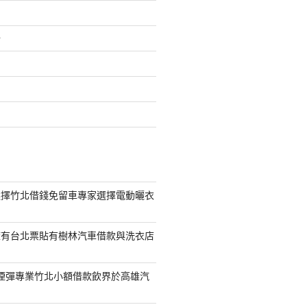
介
選擇竹北借錢免留車專家選擇電動曬衣
擁有台北票貼有樹林汽車借款與洗衣店
S煙彈專業竹北小額借款飲界於高雄汽