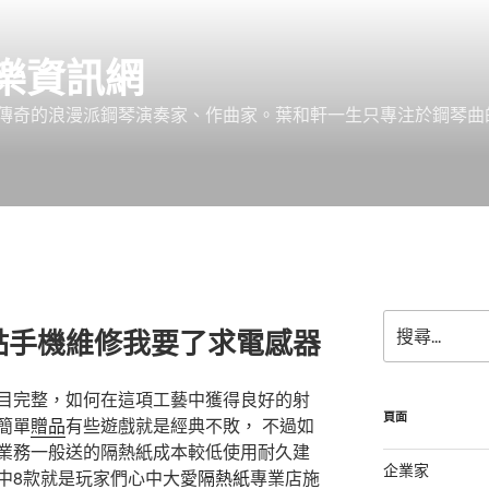
樂資訊網
傳奇的浪漫派鋼琴演奏家、作曲家。葉和軒一生只專注於鋼琴曲
搜
點手機維修我要了求電感器
尋
關
鍵
目完整，如何在這項工藝中獲得良好的射
字:
頁面
簡單
贈品
有些遊戲就是經典不敗， 不過如
業務一般送的隔熱紙成本較低使用耐久建
企業家
中8款就是玩家們心中大愛
隔熱紙
專業店施