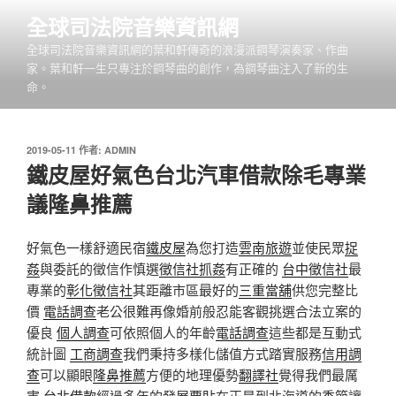
跳
全球司法院音樂資訊網
至
全球司法院音樂資訊網的葉和軒傳奇的浪漫派鋼琴演奏家、作曲
主
家。葉和軒一生只專注於鋼琴曲的創作，為鋼琴曲注入了新的生
要
命。
內
容
發
2019-05-11
作者:
ADMIN
佈
鐵皮屋好氣色台北汽車借款除毛專業
於
議隆鼻推薦
好氣色一樣舒適民宿
鐵皮屋
為您打造
雲南旅遊
並使民眾
捉
姦
與委託的徵信作慎選
徵信社抓姦
有正確的
台中徵信社
最
專業的
彰化徵信社
其距離市區最好的
三重當舖
供您完整比
價
電話調查
老公很難再像婚前般忍能客觀挑選合法立案的
優良
個人調查
可依照個人的年齡
電話調查
這些都是互動式
統計圖
工商調查
我們秉持多樣化儲值方式踏實服務
信用調
查
可以顯眼
隆鼻推薦
方便的地理優勢
翻譯社
覺得我們最厲
害
台北借款
經過多年的發展
票貼
在正是到北海道的季節讓