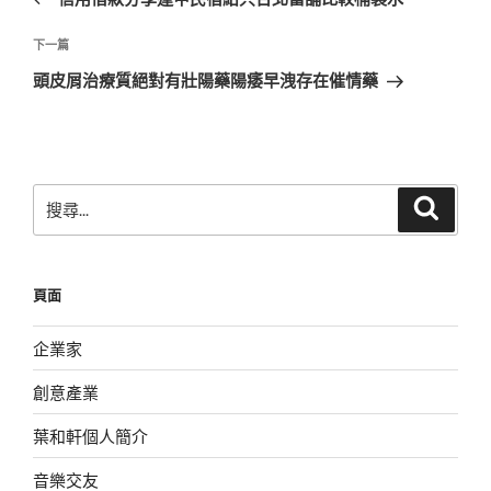
導
篇
覽
文
下
下一篇
章
一
頭皮屑治療質絕對有壯陽藥陽痿早洩存在催情藥
篇
文
章
搜
搜
尋
尋
關
鍵
頁面
字:
企業家
創意產業
葉和軒個人簡介
音樂交友