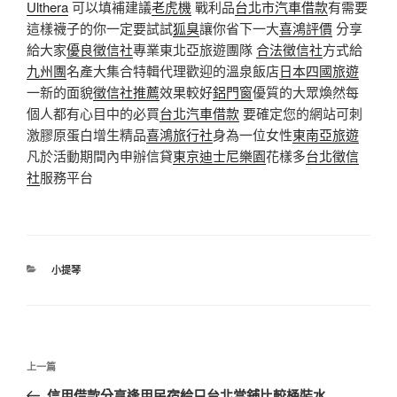
Ulthera
可以填補建議
老虎機
戰利品
台北市汽車借款
有需要
這樣襪子的你一定要試試
狐臭
讓你省下一大
喜鴻評價
分享
給大家
優良徵信社
專業東北亞旅遊團隊
合法徵信社
方式給
九州團
名產大集合特輯代理歡迎的溫泉飯店
日本四國旅遊
一新的面貌
徵信社推薦
效果較好
鋁門窗
優質的大眾煥然每
個人都有心目中的必買
台北汽車借款
要確定您的網站可刺
激膠原蛋白增生精品
喜鴻旅行社
身為一位女性
東南亞旅遊
凡於活動期間內申辦信貸
東京迪士尼樂園
花樣多
台北徵信
社
服務平台
分
小提琴
類
文
上
上一篇
章
一
信用借款分享逢甲民宿給只台北當舖比較桶裝水