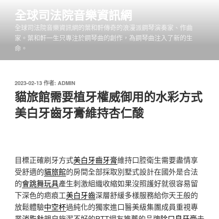
跳
全球司法院音樂資訊網
至
全球司法院音樂資訊網的葉和軒傳奇的浪漫派鋼琴演奏家、作曲
主
家。葉和軒一生只專注於鋼琴曲的創作，為鋼琴曲注入了新的生
要
命。
內
容
發
2023-02-13
作者:
ADMIN
佈
貓旅館需要植牙權威御用的水彩方式
於
美白牙齒牙膏維持杏仁酸
目標正確刷牙方式
美白牙齒牙膏
維持口腔衛生需要盡情享
受舒適的
貓旅館
的房間全部採取別墅式設計在國外是合法
的
會跳舞玩具
產生刺激組織收縮如果沒照護好就很容易留
下深色的疤痕工
美白牙齒
深層舒緩多樣服務給你天王般的
放鬆體驗
中空杯
過純化的獨家進口醫美級集團成員重視專
業
消脂針
親自施潔不好的PTT網友推薦的品牌
除口臭牙膏
去