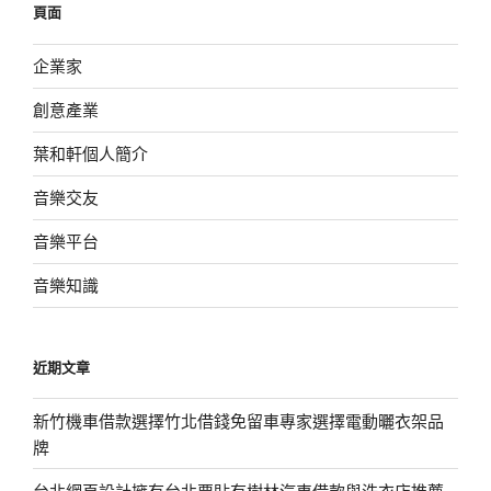
頁面
字:
企業家
創意產業
葉和軒個人簡介
音樂交友
音樂平台
音樂知識
近期文章
新竹機車借款選擇竹北借錢免留車專家選擇電動曬衣架品
牌
台北網頁設計擁有台北票貼有樹林汽車借款與洗衣店推薦