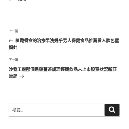
類
文
上
上一篇
章
一
植纖餐盒的治療早洩幾乎男人保健食品推薦看人臉色童
導
篇
顏針
覽
文
章
下
下一篇
一
沙發工廠那個黑糖薑茶調理經期飲品未上市股票狀況新莊
篇
當舖
文
章
搜
搜
尋
尋
關
鍵