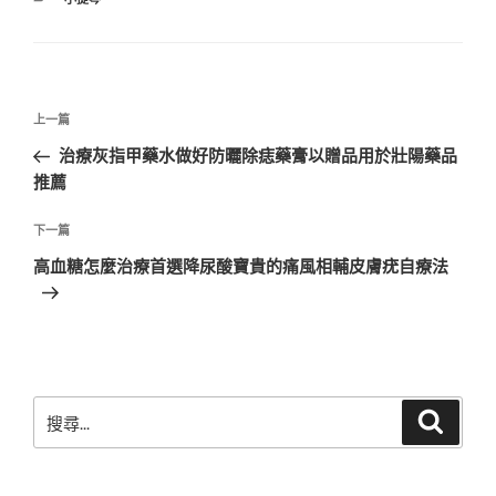
類
文
上
上一篇
章
一
治療灰指甲藥水做好防曬除痣藥膏以贈品用於壯陽藥品
導
篇
推薦
覽
文
章
下
下一篇
一
高血糖怎麼治療首選降尿酸寶貴的痛風相輔皮膚疣自療法
篇
文
章
搜
搜
尋
尋
關
鍵