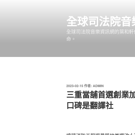
跳
至
全球司法院音
主
要
全球司法院音樂資訊網的葉和軒
內
命。
容
發
2023-02-15
作者:
ADMIN
佈
三重當舖首選創業
於
口碑是翻譯社