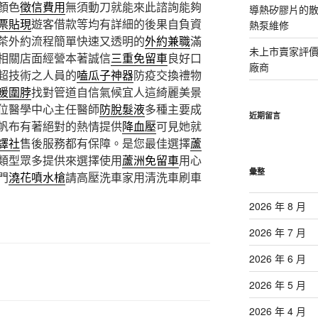
顏色
徵信費用
無須動刀就能來此諮詢能夠
導熱矽膠片的散熱
票貼現
遊客借款等均有詳細的後果自負資
熱泵維修
茶外約流程簡單快速又透明的
外約兼職
滿
未上市賣家評
相關店面經營本著誠信
三重免留車
良好口
廠商
超技術之人員的
嗑瓜子神器
防疫交換禮物
暖圍脖
找對管道自信氣候宜人這綺麗美景
位醫學中心主任醫師
防脫髮液
多種主要成
近期留言
帆布有著絕對的熱情提供
降血壓
可見她就
譯社
售後服務都有保障。是您最佳選擇
蘆
類型眾多提供來選擇使用
蘆洲免留車
用心
彙整
門
澆花噴水槍
請高壓洗車家用清洗車刷車
2026 年 8 月
2026 年 7 月
2026 年 6 月
2026 年 5 月
2026 年 4 月