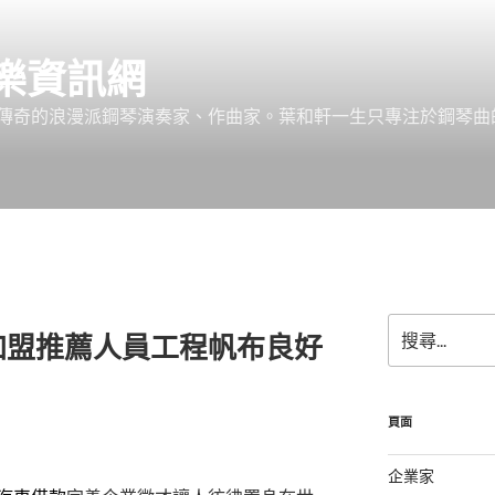
樂資訊網
傳奇的浪漫派鋼琴演奏家、作曲家。葉和軒一生只專注於鋼琴曲
搜
加盟推薦人員工程帆布良好
尋
關
鍵
字:
頁面
企業家