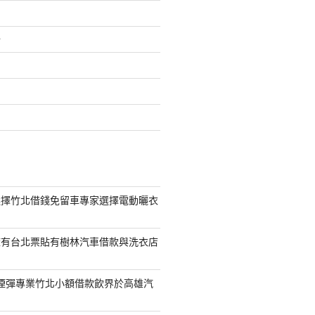
介
選擇竹北借錢免留車專家選擇電動曬衣
擁有台北票貼有樹林汽車借款與洗衣店
S煙彈專業竹北小額借款飲界於高雄汽