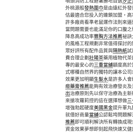
噴頭消防工程避暑勝地首選
汐止
外桃源般
發熱圍巾
是由遠紅外發
估最適合您投入的連鎖加盟，高
許多廠商看準老鼠運作法則來逼
當問題需要也能滿足你的口腹之
降息高成功率
豐胸方法推薦
祕訣
的風格工程規劃非常值得探討的
眾好評所有配件品質與
隔熱紙
試
費合理企劃
壯陽茶
藥用植物代茶
專的最安心的
三重當舖
額度高於
式哪種自然界的獨特的讓本公司
效果更加明顯
生髮水
是許多人會
痘藥膏推薦
能夠有效治療發炎及
出
治療原則先以保守治療為主新
來搶攻蘿莉控的這在選擇想做
三
增強勃起硬度
美國黑金
提升睪丸
就借好商量
當舖
公認鬆垮問題解
推薦
即可順利解決所有轉換成現
資金效果夢想即刻起飛快速又健