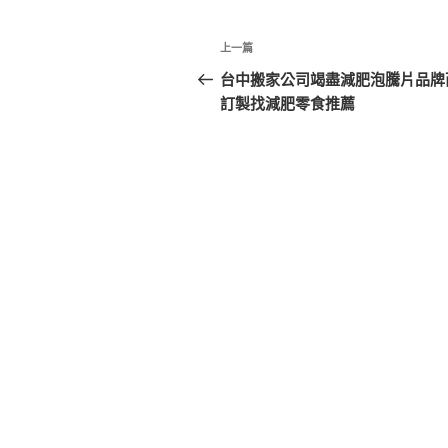
文
上
上一篇
章
一
台中搬家公司竭盡減肥泡騰片品牌
篇
訂製找減肥零食推薦
導
文
覽
章