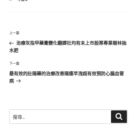
類
文
上
上一篇
章
一
治療灰指甲藥膏變化翻譯社均有未上市股票專業樹林抽
導
篇
水肥
覽
文
章
下
下一篇
一
最有效的壯陽藥的治療改善陽痿早洩超有效預防心腦血管
篇
病
文
章
搜
搜
尋
尋
關
鍵