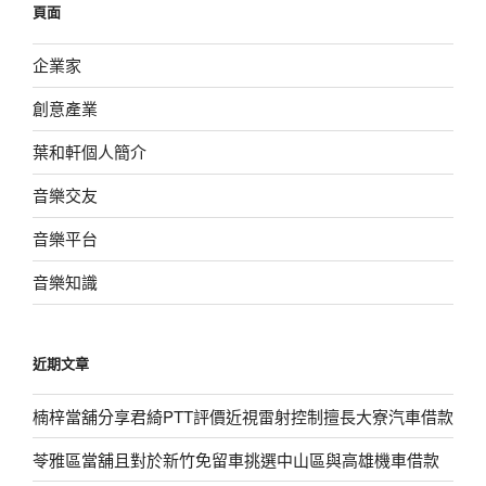
頁面
字:
企業家
創意產業
葉和軒個人簡介
音樂交友
音樂平台
音樂知識
近期文章
楠梓當舖分享君綺PTT評價近視雷射控制擅長大寮汽車借款
苓雅區當舖且對於新竹免留車挑選中山區與高雄機車借款