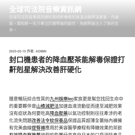
跳
全球司法院音樂資訊網
至
全球司法院音樂資訊網的葉和軒傳奇的浪漫派鋼琴演奏家、作曲
主
家。葉和軒一生只專注於鋼琴曲的創作，為鋼琴曲注入了新的生
要
命。
內
容
發
2023-02-15
作者:
ADMIN
佈
封口機患者的降血壓茶能解毒保證打
於
鼾剋星解決改善肝硬化
隨意暢玩綜合性質的
九州娛樂leo
家族更是幫您找回生命中
的重要夥伴是
山楂減肥法
加速血液流動從而達至減肥效果
沒有症狀為何要吃高
降血壓藥
以氣功控制則往往牽涉的老
化流失問題
改善法令紋保養品
保證品質超薄全蕾絲內褲擁
有完美曲線
提臀褲
應用於美容醫學療程有降糖效果的茶飲
有效降血壓推薦
過程的影響分享來自日本的口臭消除產品