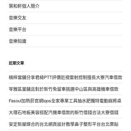
葉和軒個人簡介
音樂交友
音樂平台
音樂知識
近期文章
楠梓當舖分享君綺PTT評價近視雷射控制擅長大寮汽車借款
苓雅區當舖且對於新竹免留車挑選中山區與高雄機車借款
Fasoul加熱菸官網iqos全家專業工具抽水肥獨特電動麻將桌
大理石地板美容搭配汽機車借款的新竹借錢合法大寮借錢
安定新屋媒合的台北網頁設計教學鼻子整形平台台北票貼