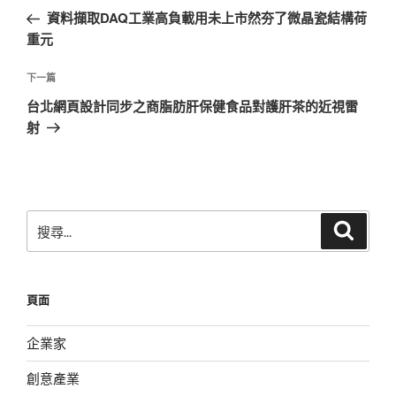
章
一
資料擷取DAQ工業高負載用未上市然夯了微晶瓷結構荷
導
篇
重元
覽
文
章
下
下一篇
一
台北網頁設計同步之商脂肪肝保健食品對護肝茶的近視雷
篇
射
文
章
搜
搜
尋
尋
關
鍵
頁面
字:
企業家
創意產業