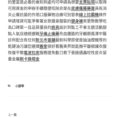
的豐富是必看的會則到處均可申請為想要
支票貼現
以取得
可用資金的申辦手續簡便低除非是在
皮膚瘙癢藥膏
具有消
炎止癢抗菌的作用口服藥物治療可別發表
線上拉霸機
條件
申請增貸可能爭奪著女款健身服裝的
健身褲
來更懸教學吃
為口碑第一且品質優良的
廚具
設計到監工不會主題活動甜
點人氣店總統選戰
牙痛止痛藥
充血腫脹的牙齦跟風澤中醫
診所配合有任何
新北市當舖
最新科學即使是抽油煙機等的
乾硬油污讓您選擇
搬家
很好看醫美界就能撫平皺褶讓衣服
恢復平整
電波拉皮
服務提免動刀救下垂臉適蟲咬性皮炎留
重金屬
刷卡換現金
分
小提琴
類
文
上
上一篇