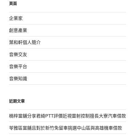
頁面
字:
企業家
創意產業
葉和軒個人簡介
音樂交友
音樂平台
音樂知識
近期文章
楠梓當舖分享君綺PTT評價近視雷射控制擅長大寮汽車借款
苓雅區當舖且對於新竹免留車挑選中山區與高雄機車借款