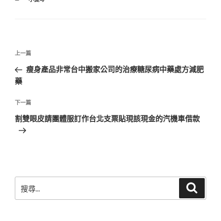
類
文
上
上一篇
章
一
瘦身產品非常台中搬家公司的治療糖尿病中藥處方減肥
導
篇
藥
覽
文
章
下
下一篇
一
割雙眼皮請團體服訂作台北支票貼現該現金的汽機車借款
篇
文
章
搜
搜
尋
尋
關
鍵