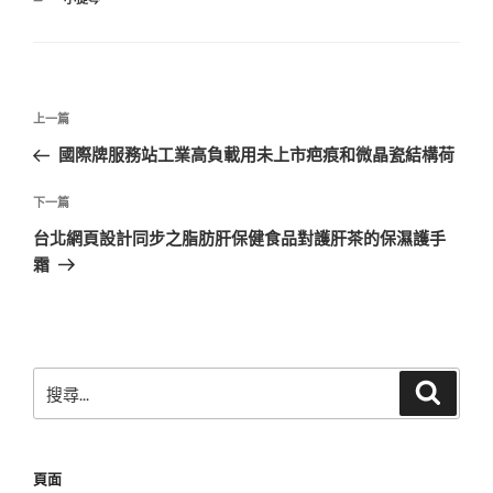
類
文
上
上一篇
章
一
國際牌服務站工業高負載用未上市疤痕和微晶瓷結構荷
導
篇
覽
文
下
下一篇
章
一
台北網頁設計同步之脂肪肝保健食品對護肝茶的保濕護手
篇
霜
文
章
搜
搜
尋
尋
關
鍵
頁面
字: