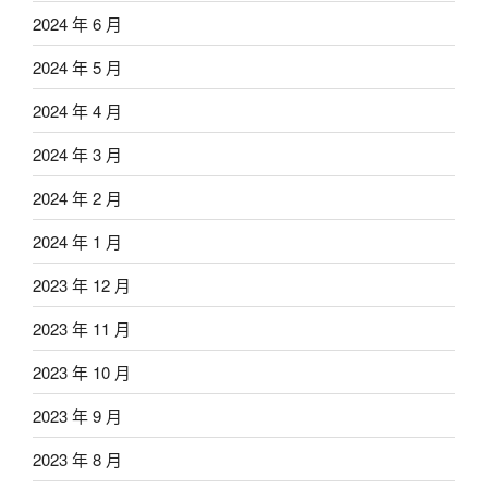
2024 年 6 月
2024 年 5 月
2024 年 4 月
2024 年 3 月
2024 年 2 月
2024 年 1 月
2023 年 12 月
2023 年 11 月
2023 年 10 月
2023 年 9 月
2023 年 8 月