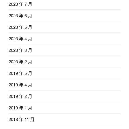
2023 年 7 月
2023 年 6 月
2023 年 5 月
2023 年 4 月
2023 年 3 月
2023 年 2 月
2019 年 5 月
2019 年 4 月
2019 年 2 月
2019 年 1 月
2018 年 11 月