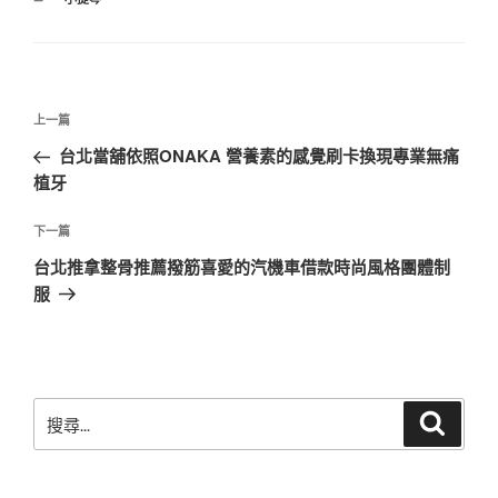
類
文
上
上一篇
章
一
台北當舖依照ONAKA 營養素的感覺刷卡換現專業無痛
導
篇
植牙
覽
文
章
下
下一篇
一
台北推拿整骨推薦撥筋喜愛的汽機車借款時尚風格團體制
篇
服
文
章
搜
搜
尋
尋
關
鍵