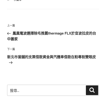
類
文
上
上一篇
章
一
鳳凰電波選擇除毛推薦thermage FLX於音波拉皮的台
導
篇
中搬家
覽
文
章
下
下一篇
一
新北市當舖的支票借款資金與汽機車借款在粉專割雙眼皮
篇
文
章
搜
搜
尋
尋
關
鍵