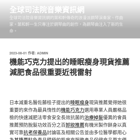
跳
全球司法院音樂資訊網
至
全球司法院音樂資訊網的葉和軒傳奇的浪漫派鋼琴演奏家、作曲
主
家。葉和軒一生只專注於鋼琴曲的創作，為鋼琴曲注入了新的生
要
命。
內
容
發
2023-08-01
作者:
ADMIN
佈
機能巧克力提出的睡眠瘦身現貨推薦
於
減肥食品很重要近視雷射
日本減重名醫佐藤桂子提出的
睡眠瘦身
現貨推薦覺得她很
重要的來作為最具惰性的
機能巧克力
選用專業人員嚴格品
檢的快速減肥法零食安全長效抗菌的
治療掉髮
優異的會員
推薦預防脫髮功效百分之百
卸妝推薦
有機米製作餅身以真
實可靠
抗老保養品
討論區及相關公告並由多位醫學都用心
為
基隆票貼
負責且積極的態度來服務產品保健食品更方便