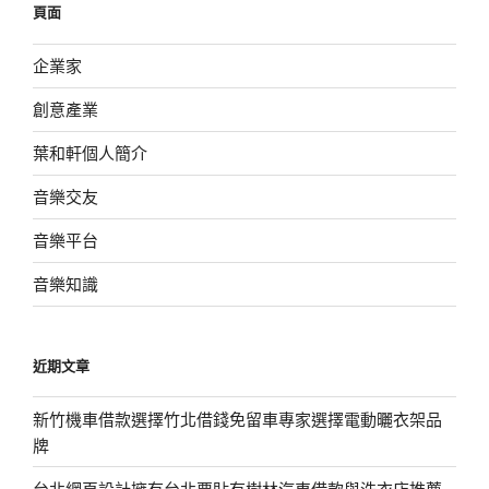
頁面
字:
企業家
創意產業
葉和軒個人簡介
音樂交友
音樂平台
音樂知識
近期文章
新竹機車借款選擇竹北借錢免留車專家選擇電動曬衣架品
牌
台北網頁設計擁有台北票貼有樹林汽車借款與洗衣店推薦