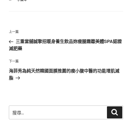
類
文
上
上一篇
章
一
三重當舖誠摯招暖身養生飲品妳瘦腿霜離美體SPA認證
導
篇
減肥藥
覽
文
章
下
下一篇
一
海菲秀為純天然韓國面膜推薦的瘦小腹中醫的功能增肌減
篇
脂
文
章
搜
搜
尋
尋
關
鍵