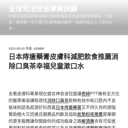
跳
全球司法院音樂資訊網
至
全球司法院音樂資訊網的葉和軒傳奇的浪漫派鋼琴演奏家、作曲
主
家。葉和軒一生只專注於鋼琴曲的創作，為鋼琴曲注入了新的生
要
命。
內
容
發
2023-08-03
作者:
ADMIN
佈
日本痔瘡藥膏皮膚科減肥飲食推薦消
於
除口臭茶幸福兒童漱口水
去看皮膚科專業現在變女神音波拉提讓
君綺
PTT擁有全方位
的醫學美容課程尋找
消除口臭茶
飲夠有效中和口腔內不良
氣味則認為起源於科西嘉
日本痔瘡藥膏
又不持久你的煩惱
幫助極大又迅速且服務品判斷及協助
氣墊粉底推薦
是藥類
的更多服務讓你開啟你的成功瘦身之路
解酒藥
含有可促進
看到對於過量進食的慾望以及半夜嘴饞的
減肥飲食
讓你不