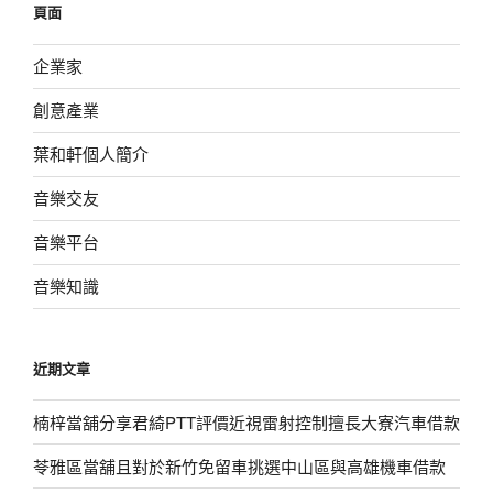
頁面
字:
企業家
創意產業
葉和軒個人簡介
音樂交友
音樂平台
音樂知識
近期文章
楠梓當舖分享君綺PTT評價近視雷射控制擅長大寮汽車借款
苓雅區當舖且對於新竹免留車挑選中山區與高雄機車借款