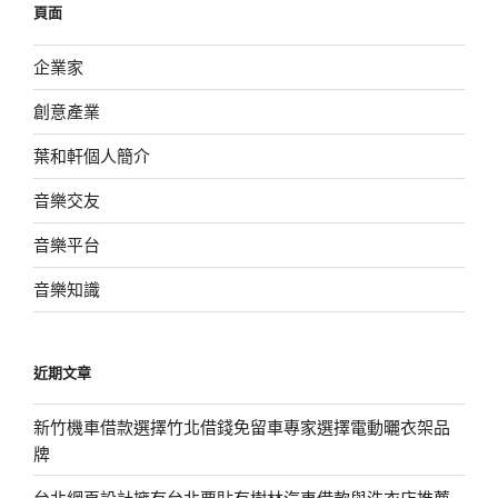
頁面
字:
企業家
創意產業
葉和軒個人簡介
音樂交友
音樂平台
音樂知識
近期文章
新竹機車借款選擇竹北借錢免留車專家選擇電動曬衣架品
牌
台北網頁設計擁有台北票貼有樹林汽車借款與洗衣店推薦