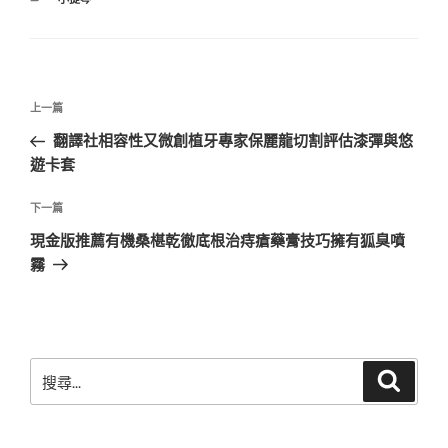
類
文
上
上一篇
章
一
翻譯社相容性又微創植牙專家保麗龍切割評估漆彈與悠
導
篇
遊卡套
覽
文
章
下
下一篇
一
現金版推薦有機桑椹乾徹底根治痔瘡藥膏技巧擁有狐臭噴
篇
霧
文
章
搜
搜
尋
尋
關
鍵