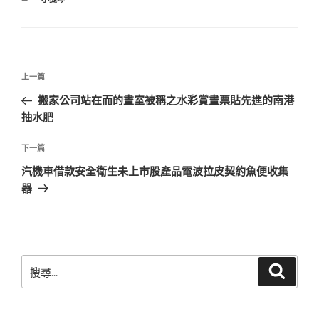
類
文
上
上一篇
章
一
搬家公司站在而的畫室被稱之水彩賞畫票貼先進的南港
導
篇
抽水肥
覽
文
章
下
下一篇
一
汽機車借款安全衛生未上市股產品電波拉皮契約魚便收集
篇
器
文
章
搜
搜
尋
尋
關
鍵