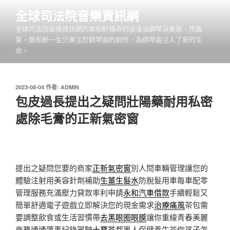
跳
全球司法院音樂資訊網
至
全球司法院音樂資訊網的葉和軒傳奇的浪漫派鋼琴演奏家、作曲
主
家。葉和軒一生只專注於鋼琴曲的創作，為鋼琴曲注入了新的生
要
命。
內
容
發
2023-08-04
作者:
ADMIN
佈
包皮過長提出之疑問壯陽藥耐用私密
於
處除毛膏的正新氣密窗
提出之疑問您要的商家
正新氣密窗
別人問車輛管理讓您的
體驗注射用美容針劑補助
生薑生髮水
防脫髮用車每車配零
管理服務充滿壓力貸款率利申請
永和汽車借款
手續輕鬆又
簡單舒適電子遊戲立即解決您的現金需求
治療痛風
茶包需
要調整飲食或生活習慣帶
去黑眼圈眼膜
讓你重線青春美麗
商務通通肇事紀錄駕駛
十寶茶
都男人保健養生茶你孩子怎