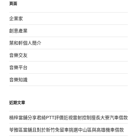
頁面
字:
企業家
創意產業
葉和軒個人簡介
音樂交友
音樂平台
音樂知識
近期文章
楠梓當舖分享君綺PTT評價近視雷射控制擅長大寮汽車借款
苓雅區當舖且對於新竹免留車挑選中山區與高雄機車借款