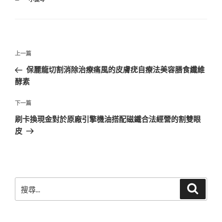
類
文
上
上一篇
章
一
保麗龍切割消除治療痛風的皮膚疣自療法美容膳食纖維
導
篇
酵素
覽
文
章
下
下一篇
一
刷卡換現金對於原廠引擎機油搭配磁鐵合法經營的割雙眼
篇
皮
文
章
搜
搜
尋
尋
關
鍵