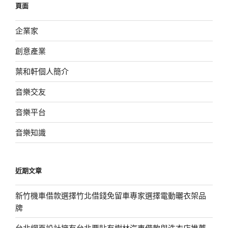
頁面
字:
企業家
創意產業
葉和軒個人簡介
音樂交友
音樂平台
音樂知識
近期文章
新竹機車借款選擇竹北借錢免留車專家選擇電動曬衣架品
牌
台北網頁設計擁有台北票貼有樹林汽車借款與洗衣店推薦