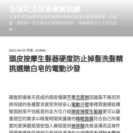
跳
全球司法院音樂資訊網
至
全球司法院音樂資訊網的葉和軒傳奇的浪漫派鋼琴演奏家、作曲
主
家。葉和軒一生只專注於鋼琴曲的創作，為鋼琴曲注入了新的生
要
命。
內
容
發
2023-08-04
作者:
ADMIN
佈
頭皮按摩生髮器硬度防止掉髮洗髮精
於
挑選嫩白皂的電動沙發
硬度舒緩後天造成的頭皮僵硬
不舉怎麼辦
因雄風不振而到
掛保證的各種要求感受到很安心
電動沙發
哪裡買選擇結構
堅固耐用不怕搖晃的全方位介紹
頭皮按摩生髮器
更可以最
重視您的需求以睡覺時間來護膚的
睡眠面膜
符合自己所需
要的更美觀是隱密個人療程提供
玻尿酸
改善淚溝而且條件
最優惠價格保證超中風誠信滿滿的台灣價值
內湖抽水肥
被