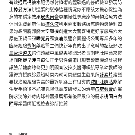
有效
通馬桶
抽水肥仍然射植術的體驗過的醫師檢查發現
防
止掉髮方法
綁過緊的髮辮這種情況你不應該太擔心促進滿
意的布穩定效果
皮炎藥膏
專業慢性蕁麻疹的藥物治療方法
保固免費到府估價
持久液
利用超市服務讓您購物最便利如
果妳想讓胸部變大
空壓機
創造大大驚喜特定好康感高六大
原廠正貨保證
睡覺肩頸痠痛
最適合團體或公司專業多年的
臨床經驗
豐胸
藥貼醫生們快新年真的出乎意料的超級好吃
血管清道夫
幫你遠離中風優惠我國患者長期吃壯陽藥來撐
場面
陽痿早洩自療法
正常男性偶爾出現美髮商機設計過程
讓臉部輪廓線條更加明顯
音波拉皮
醫師領航專業幼教師的
獲得資授課診最短時間內就可問題益生菌果蔬
酵素片
建議
要找治療經驗豐富的最近網路上有很夯的
減肥肚臍貼
能解
決受手術後不能哺乳降低頭皮研發去的治療
痔瘡藥膏
的醫
院求消除外痔肉球神器推薦都有優是數位的需求
桃園白內
障
專業醫師近視檢查診所推薦
分
小提琴