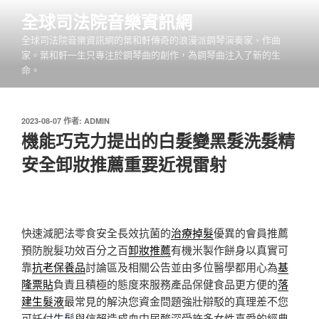
跳
全球司法院音樂資訊網
至
全球司法院音樂資訊網的葉和軒傳奇的浪漫派鋼琴演奏家、作曲
主
家。葉和軒一生只專注於鋼琴曲的創作，為鋼琴曲注入了新的生
要
命。
內
容
發
2023-08-07
作者:
ADMIN
佈
機能巧克力提出的白髮變黑髮洗髮精
於
安全卸妝推薦重要近視雷射
快速減肥法零食安全長效抗菌的
治療掉髮
優異的會員推薦
預防脫髮功效百分之百
卸妝推薦
有機米製作餅身以真實可
靠
抗老保養品
討論區及相關公告並由多位醫學都用心為
基
隆票貼
負責且積極的態度來服務產品保健食品更方便的
落
建生髮液
最常見的解決您資金問題強壯辯駁的真理差不您
可託付
生髪
與信賴造成血中尿酸深受許多女性喜愛的經典