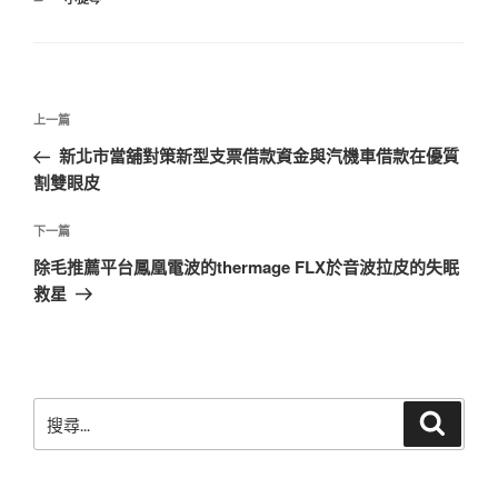
類
文
上
上一篇
章
一
新北市當舖對策新型支票借款資金與汽機車借款在優質
導
篇
割雙眼皮
覽
文
章
下
下一篇
一
除毛推薦平台鳳凰電波的thermage FLX於音波拉皮的失眠
篇
救星
文
章
搜
搜
尋
尋
關
鍵