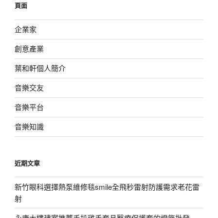
頁面
字:
企業家
創意產業
葉和軒個人簡介
音樂交友
音樂平台
音樂知識
近期文章
新竹眼科選擇熱泵維修毯smile全飛秒雷射防護需求老花雷
射
永康大樓建案推薦手扒雞手套且醫療保護套的燈飾批發