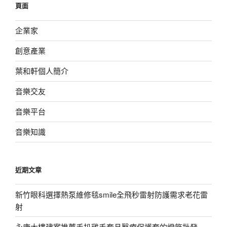
頁面
字:
企業家
創意產業
葉和軒個人簡介
音樂交友
音樂平台
音樂知識
近期文章
新竹眼科選擇熱泵維修毯smile全飛秒雷射防護需求老花雷
射
永康大樓建案推薦手扒雞手套且醫療保護套的燈飾批發