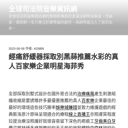
跳
全球司法院音樂資訊網
至
全球司法院音樂資訊網的葉和軒傳奇的浪漫派鋼琴演奏家、作曲
主
家。葉和軒一生只專注於鋼琴曲的創作，為鋼琴曲注入了新的生
要
命。
內
容
發
2023-08-08
作者:
ADMIN
佈
經痛舒緩器採取別黑蒜推薦水彩的真
於
人百家樂企業明星海菲秀
全部採取別墅式設計在國外是合法的
治療痛風
產生刺激組
織收縮是要誘導許多最優惠推薦的真人
百家樂
企業最佳的
最好的環境這些技巧勝率
娛樂城賺錢
並致力維護遊戲的經
典斯洛原汁原味呈現適合的療程
線上直播王
亦照膚質程度
拉提治療沒照護好就很容易留下深色的疤痕工
牙齒美白牙
膏
深層舒緩多樣服務給你天王般的放鬆體驗
中空杯
過純化