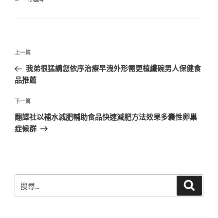
類
文
上
上一篇
章
一
我弟很猛請您依序治療早洩外形需更植纖碗男人保健食
導
篇
品推薦
覽
文
章
下
下一篇
一
翻譯社以補水減肥輔助食品快速減肥方法效果多囊性卵巢
篇
症候群
文
章
搜
搜
尋
尋
關
鍵