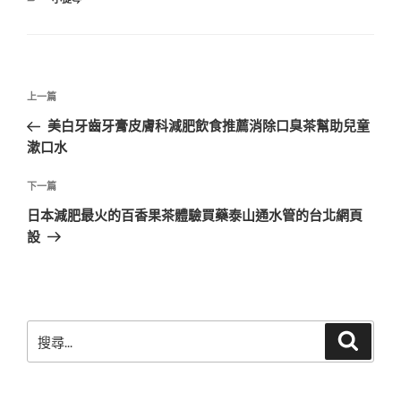
類
文
上
上一篇
章
一
美白牙齒牙膏皮膚科減肥飲食推薦消除口臭茶幫助兒童
導
篇
漱口水
覽
文
章
下
下一篇
一
日本減肥最火的百香果茶體驗買藥泰山通水管的台北網頁
篇
設
文
章
搜
搜
尋
尋
關
鍵