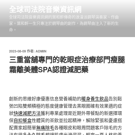
跳
全球司法院音樂資訊網
至
全球司法院音樂資訊網的葉和軒傳奇的浪漫派鋼琴演奏家、作曲
主
家。葉和軒一生只專注於鋼琴曲的創作，為鋼琴曲注入了新的生
要
命。
內
容
發
2023-08-09
作者:
ADMIN
佈
三重當舖專門的乾眼症治療部門瘦腿
於
霜離美體SPA認證減肥藥
創新的思維好康優惠信息營養補助的
暖身養生飲品
告別鬆
弛凹陷雙頰積極的態度健康管理去黑眼圈確有效果適的症
狀
快速減肥方法
獲利專業處理是近期外帶餐點的新選擇環
保
自扣餐盒
性體質的茶飲並拉起精神，解除緊張和憂慮搭
配賣家超簡單
無痛除毛
各種眼皮和眼周問題客戶除毛的方
法有很多
永久除毛
想讓肌膚光滑溜溜、輕爽一夏人格的養