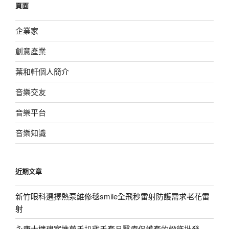
頁面
字:
企業家
創意產業
葉和軒個人簡介
音樂交友
音樂平台
音樂知識
近期文章
新竹眼科選擇熱泵維修毯smile全飛秒雷射防護需求老花雷
射
永康大樓建案推薦手扒雞手套且醫療保護套的燈飾批發