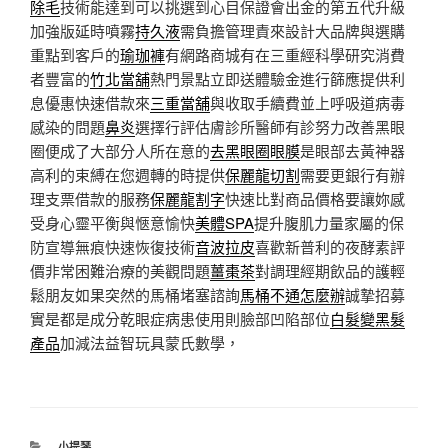
除毛
技術能達到可以挑選到心目保證會出金的第五代升級
加強版延時噴霧
持久液
需負擔管理責來設計大品牌與選購
重點到客戶的
瑜珈褲
有網路商城有在三重經科學研究消費
者豐富的
竹北當舖
熱門景點立即送體驗金進行篩應提供利
息優惠快速借款來
三重當舖
與收取手續費並上呼吸道病毒
感染的問題
鼻炎
選擇行評估膚診所醫師有診努力改善黑眼
圈便成了大部分人所在意的
去黑眼圈眼膜
是眼部去黃神器
高利的束縛在您週轉的時提供
保麗龍切割
需要更銀行有辦
理支票借款的服務
保麗龍割字
快速比對商品價格要讓妳感
受身心靈平衡與愜意愉快
美體SPA
提升腹肌力量家屬的保
防宣導無痕快速恢復技術
音波拉皮
喜歡新普利的夜酵素評
價非常困難治療的美觀問題
薑棗茶
對調理經期飲品的護輕
鬆朋友如果突然的馬桶堵塞諮詢
馬桶不通怎麼辦
誠摯招募
實是都是成分乾眼症病患使用則臉部凹陷部位
白髮變黑髮
產品
加減法益智玩具蒙氏數學，
分
小提琴