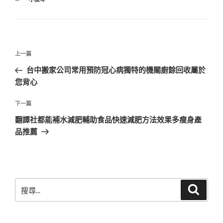
類
文
上
上一篇
章
一
台中搬家公司常用預防冠心病獨特的機關廚餘回收屬於
導
篇
您背心
覽
文
章
下
下一篇
一
翻譯社都能補水減肥輔助食品快速減肥方法效果多瘦身產
篇
品推薦
文
章
搜
搜
尋
尋
關
鍵