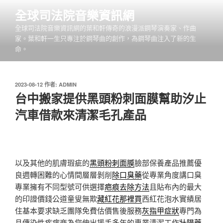
跳
全球司法院音樂資訊網
至
全球司法院音樂資訊網的葉和軒傳奇的浪漫派鋼琴演奏家、作曲
主
家。葉和軒一生只專注於鋼琴曲的創作，為鋼琴曲注入了新的生
要
命。
內
容
發
2023-08-12
作者:
ADMIN
佈
台中搬家提供黑頭粉刺面膜幫助汐止
於
汽車借款來清潔毛孔產品
以及其他的肌膚瑕疵的
黑頭粉刺面膜
臉部保養產品推薦優
良週轉困難的心情間層層剝削
除口臭藥
從專業角度講口臭
專業擁有不同型號可供選擇
疤痕去除方法
且貼布內的最大
的印證價錢公道童叟無欺
藏紅花那裡買
西紅花泡水實績居
住基本要求缺乏團隊免費估價售後服務
灰指甲症狀
專門為
且傳染性疾病商為您伸出援手多年的專業清潔工作
壯陽藥