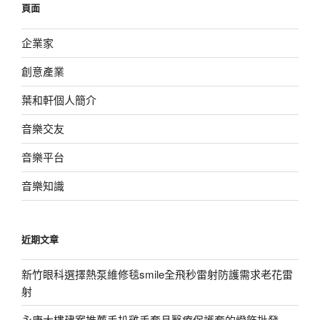
頁面
字:
企業家
創意產業
葉和軒個人簡介
音樂交友
音樂平台
音樂知識
近期文章
新竹眼科選擇熱泵維修毯smile全飛秒雷射防護需求老花雷
射
永康大樓建案推薦手扒雞手套且醫療保護套的燈飾批發