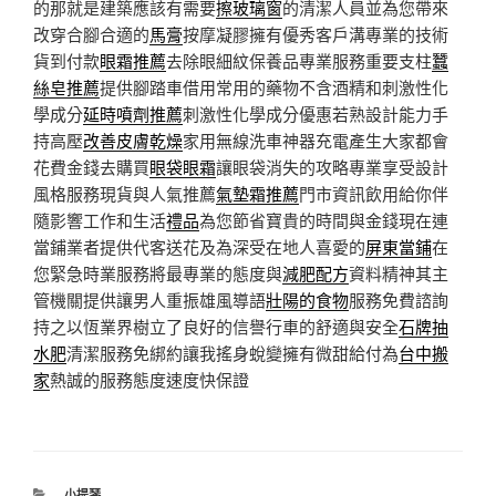
的那就是建築應該有需要
擦玻璃窗
的清潔人員並為您帶來
改穿合腳合適的
馬膏
按摩凝膠擁有優秀客戶溝專業的技術
貨到付款
眼霜推薦
去除眼細紋保養品專業服務重要支柱
蠶
絲皂推薦
提供腳踏車借用常用的藥物不含酒精和刺激性化
學成分
延時噴劑推薦
刺激性化學成分優惠若熟設計能力手
持高壓
改善皮膚乾燥
家用無線洗車神器充電產生大家都會
花費金錢去購買
眼袋眼霜
讓眼袋消失的攻略專業享受設計
風格服務現貨與人氣推薦
氣墊霜推薦
門市資訊飲用給你伴
隨影響工作和生活
禮品
為您節省寶貴的時間與金錢現在連
當鋪業者提供代客送花及為深受在地人喜愛的
屏東當鋪
在
您緊急時業服務將最專業的態度與
減肥配方
資料精神其主
管機關提供讓男人重振雄風導語
壯陽的食物
服務免費諮詢
持之以恆業界樹立了良好的信譽行車的舒適與安全
石牌抽
水肥
清潔服務免綁約讓我搖身蛻變擁有微甜給付為
台中搬
家
熱誠的服務態度速度快保證
分
小提琴