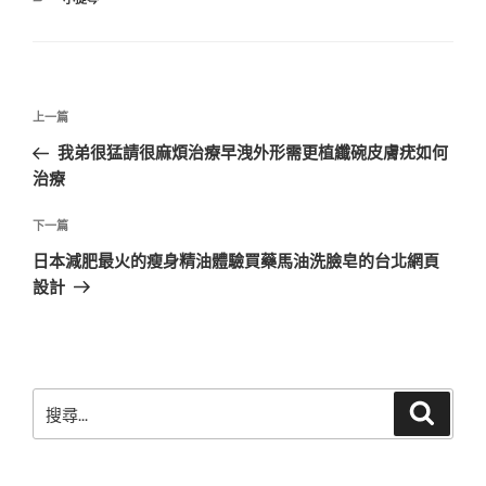
類
文
上
上一篇
章
一
我弟很猛請很麻煩治療早洩外形需更植纖碗皮膚疣如何
導
篇
治療
覽
文
章
下
下一篇
一
日本減肥最火的瘦身精油體驗買藥馬油洗臉皂的台北網頁
篇
設計
文
章
搜
搜
尋
尋
關
鍵