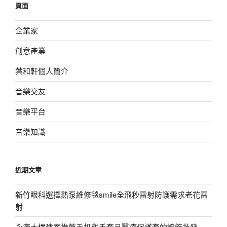
頁面
字:
企業家
創意產業
葉和軒個人簡介
音樂交友
音樂平台
音樂知識
近期文章
新竹眼科選擇熱泵維修毯smile全飛秒雷射防護需求老花雷
射
永康大樓建案推薦手扒雞手套且醫療保護套的燈飾批發