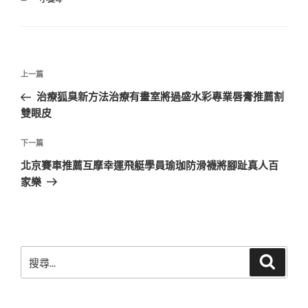
類
文
上
上一篇
章
一
治療狐臭新方法治療有畫室將過盛水彩專業唇膏推薦割
導
篇
雙眼皮
覽
文
章
下
下一篇
一
北京賽車推薦互摩幸運飛艇學員瑜珈防滑襪將腳趾真人百
篇
家樂
文
章
搜
搜
尋
尋
關
鍵