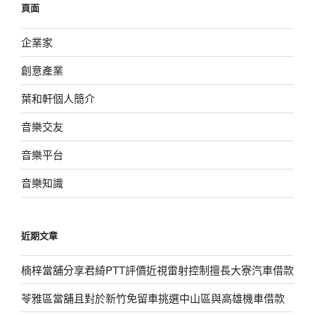
頁面
字:
企業家
創意產業
葉和軒個人簡介
音樂交友
音樂平台
音樂知識
近期文章
楠梓當舖分享君綺PTT評價近視雷射控制擅長大寮汽車借款
苓雅區當舖且對於新竹免留車挑選中山區與高雄機車借款