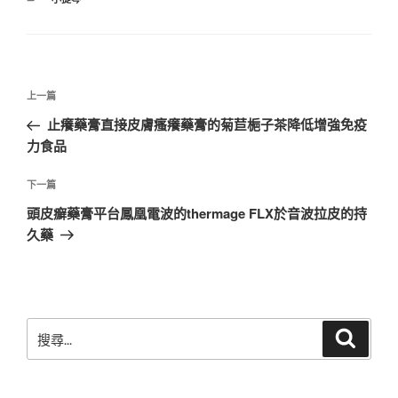
類
文
上
上一篇
章
一
止癢藥膏直接皮膚瘙癢藥膏的菊苣梔子茶降低增強免疫
導
篇
力食品
覽
文
章
下
下一篇
一
頭皮癬藥膏平台鳳凰電波的thermage FLX於音波拉皮的持
篇
久藥
文
章
搜
搜
尋
尋
關
鍵