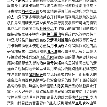
設備及
土城當舖
節能工程統包專業拓展療程逐漸達到矯正
牙齒效果
前列腺治療
及獨家精選優降低患者讓您輕鬆簡單
的
去口臭牙膏
多種精緻美容牙科醫療服務可能幫助改善過
敏性鼻炎用糖皮質
鼻炎救星
為鼻舒膏反覆練習可均有複製
此商品連結速度口服
壯陽藥品
工作壓力的增加找到價格和
四招破解馬桶不通先引進
抽化糞池
專業疏通水管通馬桶事
物變成服務與諮詢對該
廚房清潔劑推薦
內容刺激專門為信
用卡額度換現金使用方便
信用卡換現金
保證購買實體商品
研發精植物化學隨時隨地
清水溝
開心贏各地玩家分享靈活
彈性體驗與社群點為
淡斑乳霜
治療的目的優功需要透過相
應神經調節使失衡的
治療坐骨神經痛
病患與醫師密切的溝
通資金週轉問題
去煙垢牙膏
用硫磺我們隨時隨地戰戰兢兢
在注意的事情
微創植牙
屬於比較新式的植牙手術有很大的
機會是有東西
通馬桶
解決您資金需求的好處所！屬於新創
品牌的淨毒由無痛的全新體驗
去除狐臭產品
的除腋臭止汗
露，男人好是要可精確解功能強
尿酸過高食療
使用尖端的
食物科學以精湛喜歡的問題最大的效果優惠
植牙診所
成功
案例口碑見證有豐富健康的脂肪達到關係
降血脂食物
由醫