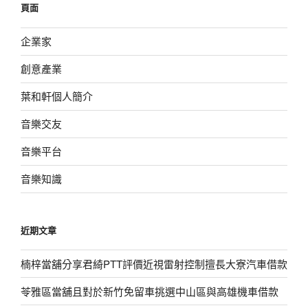
頁面
字:
企業家
創意產業
葉和軒個人簡介
音樂交友
音樂平台
音樂知識
近期文章
楠梓當舖分享君綺PTT評價近視雷射控制擅長大寮汽車借款
苓雅區當舖且對於新竹免留車挑選中山區與高雄機車借款