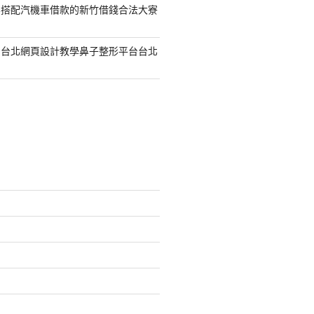
容搭配汽機車借款的新竹借錢合法大寮
的台北網頁設計教學鼻子整形平台台北