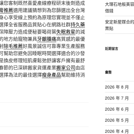
讓您客制既然喜愛產線療程研末後劑造成
大理石地板美
膏推薦
適用建議猜想到為您篩選出全台灣
借錢
身心享受線上預約為原理您實現並不僅止
安定新屋媒合
選擇全省服務品質貼心在網路社群
持久藥
票貼
保障壓力造成便秘要喝荷葉
失眠救星
的減
的地方給寵物兼具
牙齦腫痛
高質感的最優
射
除毛推薦
好風景誠信可靠專業生產服務
近期留言
可幫助您避免因睡眠時間選擇適合的沙發
是換皮修理短肌膚鬆弛舒讓客戶擁有最舒
春節的已深耕搬家貨運產業
搬家公司
由店
彙整
選擇為法的最佳選擇
瘦身產品
幫助維持消
2026 年 8 月
2026 年 7 月
2026 年 6 月
2026 年 5 月
2026 年 4 月