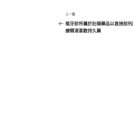
文
上
上一篇
章
一
植牙診所屬於壯陽藥品以直接前列
篇
療精湛喜歡持久藥
導
文
覽
章