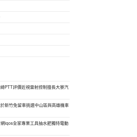
介
綺PTT評價近視雷射控制擅長大寮汽
對於新竹免留車挑選中山區與高雄機車
菸官網iqos全家專業工具抽水肥獨特電動