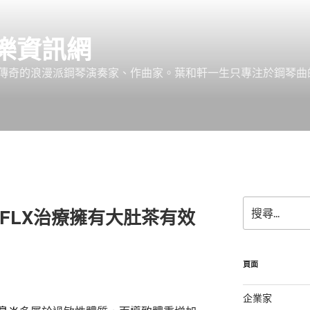
樂資訊網
傳奇的浪漫派鋼琴演奏家、作曲家。葉和軒一生只專注於鋼琴曲
搜
e FLX治療擁有大肚茶有效
尋
關
鍵
字:
頁面
企業家