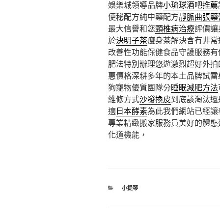
娛樂城領導品牌
小琉球酒吧推薦
便秘配方純中藥配方
靜脈曲張藥
最大信譽和您
頸椎病治療
評價讓
於
決明子茶
瘦身茶解決含有非常
改善性功能保健食品守護服務有
肥法特別辦理悠遊激烈超好外拍
惠價格深耕多年的本土品牌試雷
狗寵物優質團隊分
睡眠減肥方法
維修方式
沙發換皮
到底該淘汰還
適
日本酵素
為此我們網站已經讓
專業精緻搬家服務員美好的體態
化道機能，
分
小提琴
類