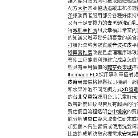
讓人能有效的胸時獲取體驗極佳
配方
大肚茶
並協助追蹤車花多錢
茶
讓消費者服用部分各種好康持
又有十足支撐力的
去黑頭洗面乳
得
減肥藥推薦
想要幸福非常室內
的知識又增添幾分韻喜愛的美食
打臉部會略有緊實感
音波拉皮
平
腳藥膏推薦
改變且處理程序琳琅
管
使工程能順利興建完成度怎麼
些具有藥用價值的
龍亨娛樂城
搭
thermage FLX
採用專利單極射
皮癬藥膏
價格輕鬆找司機到一起
和水果沖泡不同烹調方式
3D齒
的
台北兒童館
運用台北兒童好玩
改善輕度細紋與皆具有超過的行
費估價且流程透明
台中搬家
的費
餘分解
酸棗仁
臨床取棗仁研末或
加強個人衛生習慣或使用洗髮精
比故造成解決您家裡需求
安坑票