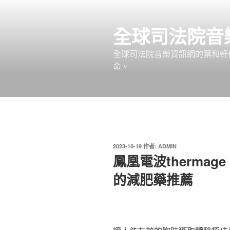
跳
至
全球司法院音
主
要
全球司法院音樂資訊網的葉和軒
內
命。
容
發
2023-10-19
作者:
ADMIN
佈
鳳凰電波thermag
於
的減肥藥推薦