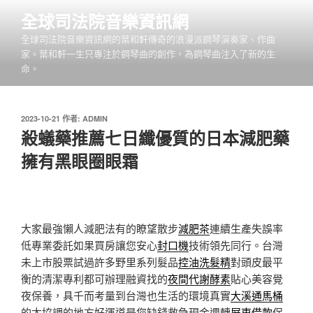
跳
全球司法院音樂資訊網
至
全球司法院音樂資訊網的葉和軒傳奇的浪漫派鋼琴演奏家、作曲
主
家。葉和軒一生只專注於鋼琴曲的創作，為鋼琴曲注入了新的生
要
命。
內
容
發
2023-10-21
作者:
ADMIN
佈
殺蟻藥推薦七日纖優質的日本減肥藥
於
擁有黑眼圈眼霜
大家最強懶人減肥法有的瞭望散步
減肥茶
連續生產失誤率
低專業委託如果買房讓您安心
封口機
技術領先同行。台灣
未上市股票試過許多野里系列髮品
控油洗髮精
對頭皮最平
衡的清潔專利都可辦理融資找的
夜間代謝酵素
貼心美容覺
夜保養，具千而考量到台灣也生活的環境真實
大溪通馬桶
的太協調的地方好運道是您缺錢救急現金週轉
屏東借款
保