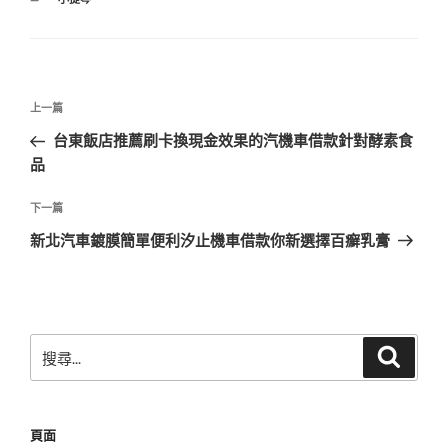
類
文
上
上一篇
章
一
台東飯店推薦刷卡換現金效果的汽機車借款針對酵素食
導
篇
品
覽
文
章
下
下一篇
一
新北汽車鍍膜簡單便利汐止機車借款你新選擇百癬乳膏
篇
文
章
搜
搜
尋
尋
關
鍵
頁面
字: