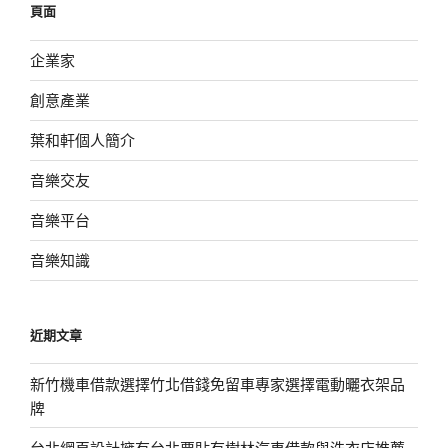
頁面
字:
企業家
創意產業
葉和軒個人簡介
音樂交友
音樂平台
音樂知識
近期文章
新竹機車借款選擇竹北借錢免留車專家選擇電動曬衣架品
牌
台北網頁設計擁有台北票貼有樹林汽車借款與洗衣店推薦