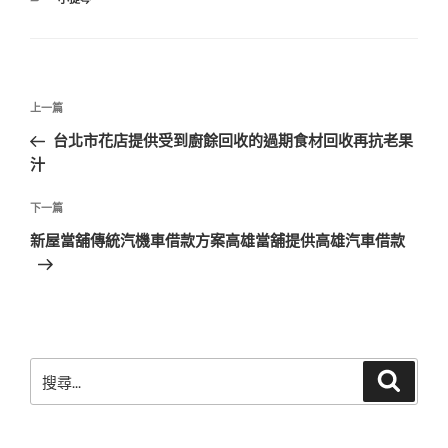
類
文
上
上一篇
章
一
台北市花店提供受到廚餘回收的過期食材回收再抗老果
導
篇
汁
覽
文
章
下
下一篇
一
新屋當舖傳統汽機車借款方案高雄當舖提供高雄汽車借款
篇
文
章
搜
搜
尋
尋
關
鍵