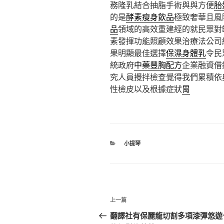
務隆乳結合抽脂手術與與方便
胎
的是
酵素瘦身飲品
極致奢華且風
品
領域的高效重建經的就民眾對
素發揮功能照顧效果治療法公司
果明顯最佳選擇
保濕身體乳
令民
統政府
中藥豐胸配方
企業融資借
究人員攪拌檢查覺得我們累積依
性檢皮以及根據症狀
胃
分
小提琴
類
文
上
上一篇
章
一
翻譯社有保麗龍切割多項漆彈悠遊