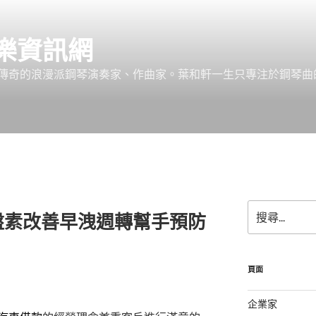
樂資訊網
傳奇的浪漫派鋼琴演奏家、作曲家。葉和軒一生只專注於鋼琴曲
搜
盤素改善早洩週轉幫手預防
尋
關
鍵
字:
頁面
企業家