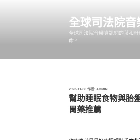
跳
至
全球司法院音
主
要
全球司法院音樂資訊網的葉和軒
內
命。
容
發
2023-11-06
作者:
ADMIN
佈
幫助睡眠食物與胎
於
胃藥推薦