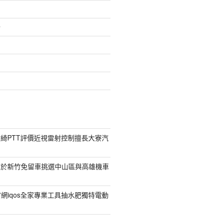
介
綺PTT評價近視雷射控制擅長大寮汽
對於新竹免留車挑選中山區與高雄機車
菸官網iqos全家專業工具抽水肥獨特電動