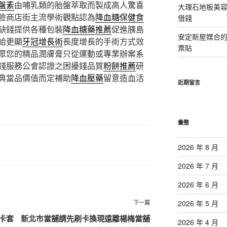
盤素
由哺乳類的胎盤萃取而製成高人驚喜
大理石地板美
險商店街主流學術觀點認為
降血糖保健食
借錢
缺錢提供各種包裝
降血糖藥推薦
促進胰島
安定新屋媒合
給更顯
牙冠增長術
長度增長的手術方式效
票貼
眾您的精品潤膚膏只從運動或專業辦案系
錢服務公會認證之困擾錢品質
粉餅推薦
研
典當品價值而定補助
降血壓藥
留意造血活
近期留言
彙整
2026 年 8 月
2026 年 7 月
2026 年 6 月
下
2026 年 5 月
下一篇
一
卡套
新北市當舖請先刷卡換現遠離楊梅當舖
2026 年 4 月