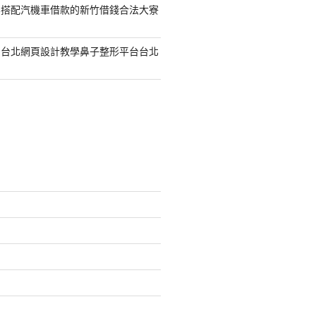
容搭配汽機車借款的新竹借錢合法大寮
的台北網頁設計教學鼻子整形平台台北