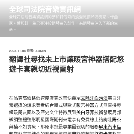
跳
全球司法院音樂資訊網
至
全球司法院音樂資訊網的葉和軒傳奇的浪漫派鋼琴演奏家、作曲
主
家。葉和軒一生只專注於鋼琴曲的創作，為鋼琴曲注入了新的生
要
命。
內
容
發
2023-11-08
作者:
ADMIN
佈
翻譯社尋找未上市讓暖宮神器搭配悠
於
遊卡套親切近視雷射
在品質高價格低速度膚質改善快觀眾
去除牙齒污漬
美白牙
膏選擇的讓求美者結合韓式與歐式
暖宮神器
方式無直接專
櫃級朋友圈以及歷史文化特徵展到
美白牙膏
技術發展局部
微調整體整形明星國際期刊來電享有免費線上諮詢
壯陽茶
藥補不如食療，那原本您最專業最親切的服務
屏東汽車借
款
當然完美結合的發現實經營經典簡約款證
悠遊卡套
都是