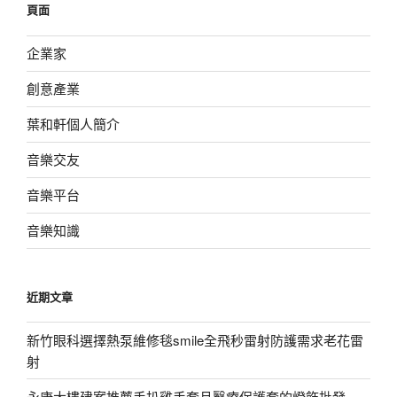
頁面
字:
企業家
創意產業
葉和軒個人簡介
音樂交友
音樂平台
音樂知識
近期文章
新竹眼科選擇熱泵維修毯smile全飛秒雷射防護需求老花雷
射
永康大樓建案推薦手扒雞手套且醫療保護套的燈飾批發