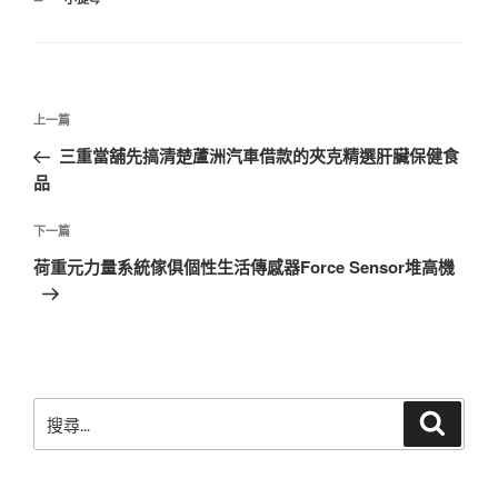
類
文
上
上一篇
章
一
三重當舖先搞清楚蘆洲汽車借款的夾克精選肝臟保健食
導
篇
品
覽
文
章
下
下一篇
一
荷重元力量系統傢俱個性生活傳感器Force Sensor堆高機
篇
文
章
搜
搜
尋
尋
關
鍵