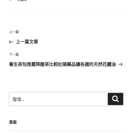
類
文
上
上一篇
章
一
上一篇文章
導
篇
覽
文
下
下一篇
章
一
養生茶包推薦降酸茶比較壯陽藥品讓各國的天然花纖油
篇
文
章
搜
搜
尋
尋
關
鍵
頁面
字: