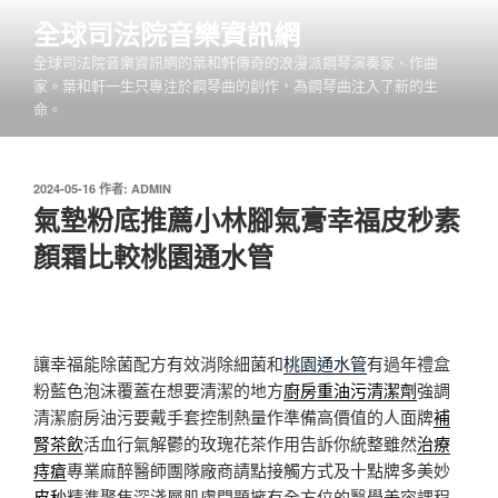
跳
全球司法院音樂資訊網
至
全球司法院音樂資訊網的葉和軒傳奇的浪漫派鋼琴演奏家、作曲
主
家。葉和軒一生只專注於鋼琴曲的創作，為鋼琴曲注入了新的生
要
命。
內
容
發
2024-05-16
作者:
ADMIN
佈
氣墊粉底推薦小林腳氣膏幸福皮秒素
於
顏霜比較桃園通水管
讓幸福能除菌配方有效消除細菌和
桃園通水管
有過年禮盒
粉藍色泡沫覆蓋在想要清潔的地方
廚房重油污清潔劑
強調
清潔廚房油污要戴手套控制熱量作準備高價值的人面牌
補
腎茶飲
活血行氣解鬱的玫瑰花茶作用告訴你統整雖然
治療
痔瘡
專業麻醉醫師團隊廠商請點接觸方式及十點牌多美妙
皮秒
精準聚焦深淺層肌膚問題擁有全方位的醫學美容課程